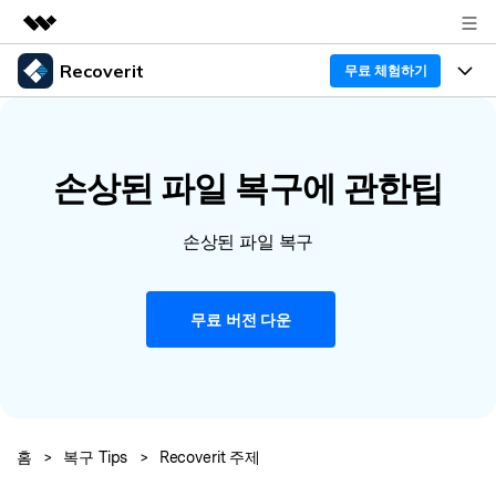
Recoverit
주요 제품
무료 체험하기
AIGC 크리에이티비티
프로그램
비즈니스
유틸리티
개요
손상된 파일 복구에 관한팁
기능
회사 소개
솔루션
Recoverit - Windows 버전
미디어 복구하기
뉴스룸
선도적인 데이터 복구 전문가
복구 Tips
손상된 파일 복구
무료 체험
외장 저장장치 복구
문서 복구하기
플랜 및 가격
리커버릿 개요
무료 버전 다운
삭제된 파일 복구
도움말 센터
디바이스 복구하기
드라이브에서 복구
가이드
Recoverit - Mac 버전
손상된 파일 복구
삭제된 미디어 복구
Mac 시스템에서 무제한 데이터 복구
다운로드
로그인
리커버릿 모든 기능 확인하기
기타
홈
>
복구 Tips
>
Recoverit 주제
무료 체험
복구 솔루션