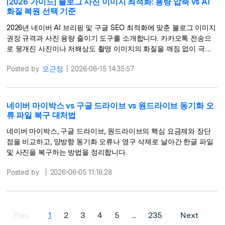
[2026 가이드] 블로그 사진 이미지 최적화: 용량 압축 vs AI
화질 복원 선택 기준
2026년 네이버 AI 브리핑 및 구글 SEO 최적화에 맞춘 블로그 이미지
권장 규격과 사진 용량 줄이기 도구를 소개합니다. 카카오톡 전송으
로 뭉개진 사진이나 저해상도 촬영 이미지의 화질을 깨짐 없이 극대
화하는 AI 딥러닝 기반의 Wondershare Repairit 복원 솔루션을 만나
Posted by
모근정
|
2026-06-15 14:35:57
보세요.
네이버 마이박스 vs 구글 드라이브 vs 원드라이브 동기화 오
류 파일 복구 대처법
네이버 마이박스, 구글 드라이브, 원드라이브의 핵심 요금제와 장단
점을 비교하고, 양방향 동기화 오류나 영구 삭제로 날아간 한글 파일
및 사진을 복구하는 방법을 정리합니다.
Posted by
|
2026-06-05 11:18:28
Prev
1
2
3
4
5
...
235
Next