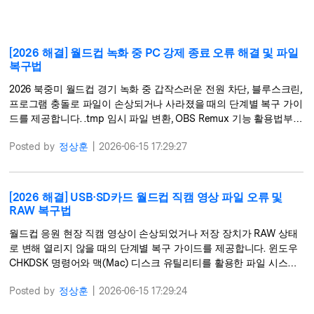
search
더 많은 솔루션 찾기
삭제된 파일 복구
리커버릿 무료 버전
[2026 해결] 월드컵 녹화 중 PC 강제 종료 오류 해결 및 파일
데이터 손실 시나리오
복구법
분실/삭제된 데이터 무료 복구
2026 북중미 월드컵 경기 녹화 중 갑작스러운 전원 차단, 블루스크린,
무료 체험
프로그램 충돌로 파일이 손상되거나 사라졌을 때의 단계별 복구 가이
모든 기능 확인하기
드를 제공합니다. .tmp 임시 파일 변환, OBS Remux 기능 활용법부터
Wondershare Recoverit의 고급 동영상 복구 기능을 통한 수동 복구
Posted by
정상훈
|
2026-06-15 17:29:27
팁을 확인해 보세요.
기타 프로그램
Repairit - 데이터 복구
[2026 해결] USB·SD카드 월드컵 직캠 영상 파일 오류 및
RAW 복구법
UBackit - 데이터 백업
월드컵 응원 현장 직캠 영상이 손상되었거나 저장 장치가 RAW 상태
로 변해 열리지 않을 때의 단계별 복구 가이드를 제공합니다. 윈도우
CHKDSK 명령어와 맥(Mac) 디스크 유틸리티를 활용한 파일 시스템
수동 복구 팁부터 Wondershare Recoverit의 RAW 복구 모드 사용법
Posted by
정상훈
|
2026-06-15 17:29:24
을 확인해 보세요.