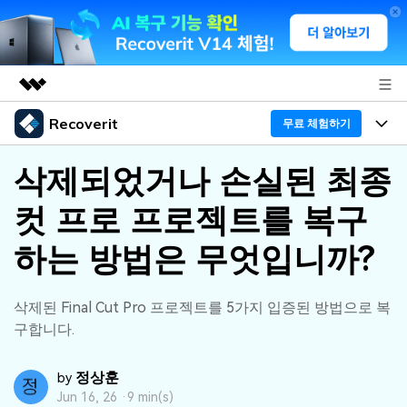
Recoverit
주요 제품
무료 체험하기
AIGC 크리에이티비티
프로그램
비즈니스
삭제되었거나 손실된 최종
유틸리티
개요
컷 프로 프로젝트를 복구
기능
회사 소개
솔루션
Recoverit - Windows 버전
하는 방법은 무엇입니까?
미디어 복구하기
뉴스룸
선도적인 데이터 복구 전문가
복구 Tips
무료 체험
외장 저장장치 복구
문서 복구하기
플랜 및 가격
삭제된 Final Cut Pro 프로젝트를 5가지 입증된 방법으로 복
리커버릿 개요
구합니다.
삭제된 파일 복구
도움말 센터
디바이스 복구하기
드라이브에서 복구
가이드
정상훈
by
Recoverit - Mac 버전
손상된 파일 복구
Jun 16, 26 ·
9 min(s)
삭제된 미디어 복구