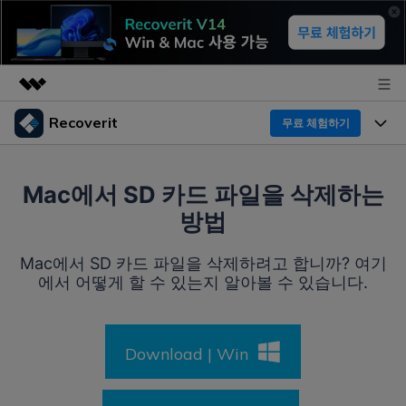
Recoverit
무료 체험하기
주요 제품
AIGC 크리에이티비티
프로그램
비즈니스
Mac에서 SD 카드 파일을 삭제하는
유틸리티
방법
개요
기능
Recoverit - Windows 버전
회사 소개
솔루션
Mac에서 SD 카드 파일을 삭제하려고 합니까? 여기
선도적인 데이터 복구 전문가
미디어 복구하기
에서 어떻게 할 수 있는지 알아볼 수 있습니다.
복구 Tips
뉴스룸
무료 체험
문서 복구하기
외장 저장장치 복구
리커버릿 개요
플랜 및 가격
Download | Win
디바이스 복구하기
삭제된 파일 복구
드라이브에서 복구
Recoverit - Mac 버전
가이드
도움말 센터