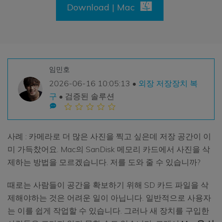
손상된 파일 복구
Download | Mac
Mac 시스템에서 무제한 데이터 복구
리커버릿 모든 기능 확인하기
삭제된 미디어 복구
기타
무료 체험
로그인
다운로드
복구 솔루션
더 많은 솔루션 찾기
삭제된 파일 복구
임민호
search
리커버릿 무료 버전
2026-06-16 10:05:13 •
외장 저장장치 복
분실/삭제된 데이터 무료 복구
데이터 손실 시나리오
구
• 검증된 솔루션
무료 체험
모든 기능 확인하기
사례 : 카메라로 더 많은 사진을 찍고 싶은데 저장 공간이 이
미 가득찼어요. Mac의 SanDisk 메모리 카드에서 사진을 삭
기타 프로그램
제하는 방법을 모르겠습니다. 저를 도와 줄 수 있습니까?
Repairit - 데이터 복구
때로는 사람들이 공간을 확보하기 위해 SD 카드 파일을 삭
UBackit - 데이터 백업
제해야하는 것은 어려운 일이 아닙니다. 일반적으로 사용자
는 이를 쉽게 작업할 수 있습니다. 그러나 새 장치를 구입한