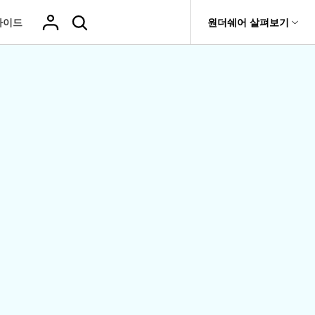
가이드
도움말 센터
원더쉐어 살펴보기
티
원더쉐어 소개
기타
티비티
 제품
유틸리티
비즈니스
삭제된 미디
복구 솔루션
기타 프로그램
복구 프로그램 비교
어 복구
it
Dr.Fone
USB 드라이브 복구
회사 소개
Repairit - 데이터 복구
드론 데이터 복
GoPro 동영상
복구
부팅되지 않는 컴퓨터 복구
사진 복
동영상
구
복구
Recoverit
New
뉴스룸
UBackit - 데이터 백업
t
하드 드라이브 복구
구
복구
영상, 사진 등 복구
기타 복구
게임 데이터 복
맞춤형 솔루션
플랜 및 가격
Hot
e
윈도우 시스템 복구
파일 복
구
>>
Hot
기 관리
도움말 센터
구
오디오
fe
복구
 앱
삭제된 파일
데이터 손실 시나리오
복구
Windows 시
삭제되지 않은