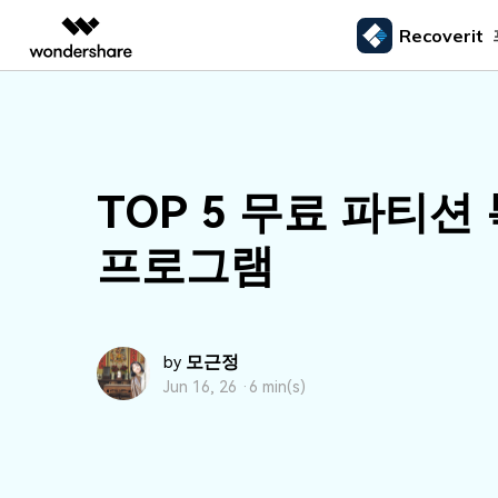
Recoverit
주요 제
AIGC 크리에이티비티
개요
솔루션
외장 저장장치 복구
삭제된
미디어 복구하기
문서 복구하기
동영상 크리에이티비티
마인드맵 및 다이어그
PDF 솔루션
엔터프라이즈
드라이브에서 복구
Recoverit - Windows 버전
Recover
USB 복구
휴지통 
Filmora
EdrawMax
PDFelement
사진 복구
파일 복
교육
선도적인 데이터 복구 전문가
Mac 시스
TOP 5 무료 파티션
메모리 카드 복구
쉽고 재미있는 영상 편집
순서도 프로그램
외장하드 복구
파일 영
파트너
UniConverter
EdrawMind
동영상 복구
엑셀 복
하드 드라이브 복구
프로그램
올인원 미디어 툴박스
마인드맵 프로그램
SD카드 복구
하드디
USB 데이터 복구
DemoCreator
기타 장치 복구
강력한 화면 녹화
파티션 복구
Media.io
모근정
AI 동영상, 이미지, 음악 생성기
by
쓰레기통 복구
Jun 16, 26 ·
6 min(s)
리눅스 데이터 복구
NAS 데이터 복구