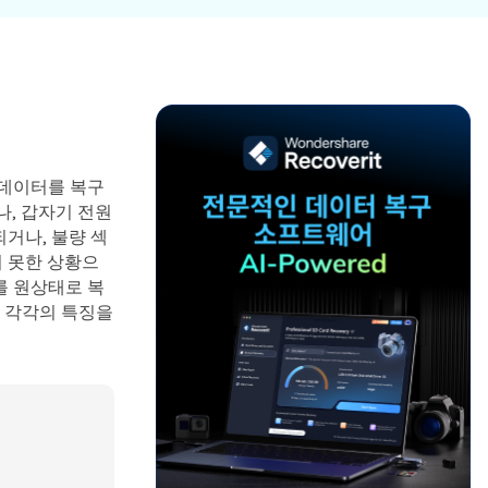
파일 복
워드 복
스템 복구
데이터 복구
구
구
포맷 데이터 복
공장 초기화 복
엑셀 복
PPT 복
구
구
구
구
디스크 손상 복
RAW 디스크
ZIP 복구
이메일
구
복구
복구
 데이터를 복구
RAID 디스크
, 갑자기 전원
복구
New
거나, 불량 섹
치 못한 상황으
를 원상태로 복
 각각의 특징을