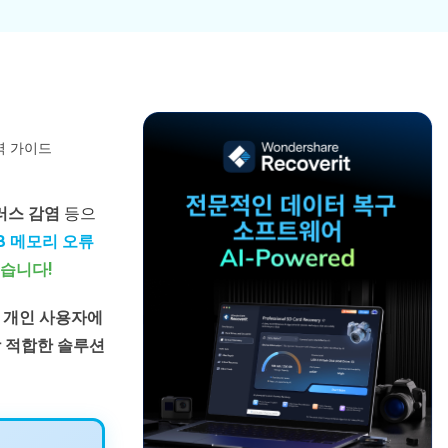
파일 복
워드 복
스템 복구
데이터 복구
구
구
포맷 데이터 복
공장 초기화 복
엑셀 복
PPT 복
구
구
구
구
디스크 손상 복
RAW 디스크
ZIP 복구
이메일
구
복구
 완벽 가이드
복구
RAID 디스크
복구
러스 감염
등으
New
SB 메모리 오류
있습니다!
와
개인 사용자에
 적합한 솔루션