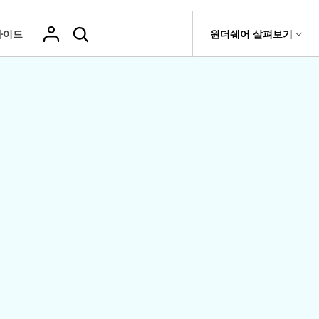
가이드
도움말 센터
원더쉐어 살펴보기
티
원더쉐어 소개
기타
티비티
 제품
유틸리티
비즈니스
삭제된 미디
복구 솔루션
기타 프로그램
복구 프로그램 비교
어 복구
it
Dr.Fone
USB 드라이브 복구
회사 소개
Repairit - 데이터 복구
드론 데이터 복
GoPro 동영상
복구
부팅되지 않는 컴퓨터 복구
사진 복
동영상
구
복구
Recoverit
New
뉴스룸
UBackit - 데이터 백업
t
하드 드라이브 복구
구
복구
영상, 사진 등 복구
기타 복구
게임 데이터 복
맞춤형 솔루션
플랜 및 가격
Hot
e
윈도우 시스템 복구
파일 복
구
>>
Hot
기 관리
도움말 센터
구
오디오
fe
복구
 앱
삭제된 파일
데이터 손실 시나리오
복구
Windows 시
삭제되지 않은