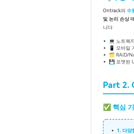
Ontrack의
수
및 논리 손상 
니다:
💻 노트북
📱 모바일
🗂️ RAID
💾 포맷된 
Part 2
✅ 핵심 
1. 다