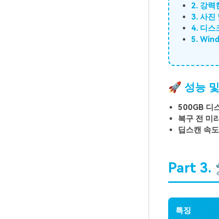
2. 강력
3. 사진
4. 디
5. Win
🚀 성능 
500GB 디
복구 전 미
딥스캔 속도
Part 3
특징