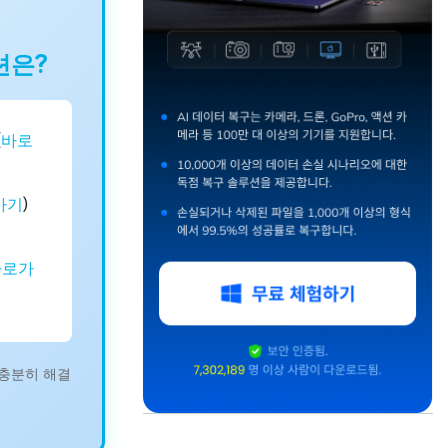
션은?
(
바로
가기
)
바로가
로 충분히 해결