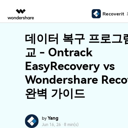
Recoverit
주요 제
AIGC 크리에이티비티
개요
솔루션
데이터 복구 프로그
외장 저장장치 복구
삭제된
미디어 복구하기
문서 복구하기
동영상 크리에이티비티
마인드맵 및 다이어그
PDF 솔루션
엔터프라이즈
드라이브에서 복구
Recoverit - Windows 버전
Recover
USB 복구
휴지통 
교 - Ontrack
Filmora
EdrawMax
PDFelement
사진 복구
파일 복
교육
선도적인 데이터 복구 전문가
Mac 시스
메모리 카드 복구
쉽고 재미있는 영상 편집
순서도 프로그램
외장하드 복구
파일 영
EasyRecovery vs
파트너
UniConverter
EdrawMind
동영상 복구
엑셀 복
하드 드라이브 복구
올인원 미디어 툴박스
마인드맵 프로그램
SD카드 복구
하드디
Wondershare Reco
USB 데이터 복구
DemoCreator
기타 장치 복구
강력한 화면 녹화
완벽 가이드
파티션 복구
Media.io
AI 동영상, 이미지, 음악 생성기
쓰레기통 복구
리눅스 데이터 복구
Yang
by
NAS 데이터 복구
Jun 16, 26 ·
8 min(s)