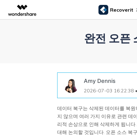
Recoverit
주요 제
AIGC 크리에이티비티
개요
솔루션
완전 오픈 
외장 저장장치 복구
삭제된
미디어 복구하기
문서 복구하기
동영상 크리에이티비티
마인드맵 및 다이어그
PDF 솔루션
엔터프라이즈
드라이브에서 복구
Recoverit - Windows 버전
Recover
USB 복구
휴지통 
Filmora
EdrawMax
PDFelement
사진 복구
파일 복
교육
선도적인 데이터 복구 전문가
Mac 시스
메모리 카드 복구
쉽고 재미있는 영상 편집
순서도 프로그램
외장하드 복구
파일 영
파트너
UniConverter
EdrawMind
동영상 복구
엑셀 복
하드 드라이브 복구
올인원 미디어 툴박스
마인드맵 프로그램
SD카드 복구
하드디
USB 데이터 복구
DemoCreator
Amy Dennis
기타 장치 복구
강력한 화면 녹화
2026-07-03 16:22:38 
파티션 복구
Media.io
AI 동영상, 이미지, 음악 생성기
쓰레기통 복구
데이터 복구는 삭제된 데이터를 복원
리눅스 데이터 복구
지 않으며 여러 가지 이유로 관련 데
리적 손상으로 인해 삭제하게 됩니다.
NAS 데이터 복구
대해 논의할 것입니다. 오픈 소스 복