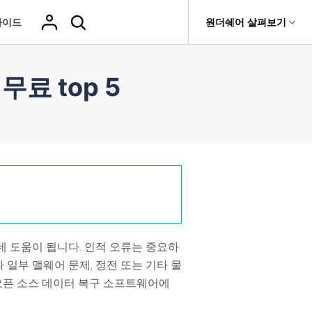
가이드
원더쉐어 살펴보기
도움말 센터
티
원더쉐어 소개
료 top 5
기타
티비티
 제품
유틸리티
비즈니스
삭제된 미디
복구 솔루션
기타 프로그램
복구 프로그램 비교
어 복구
it
Dr.Fone
USB 드라이브 복구
회사 소개
Repairit - 데이터 복구
드론 데이터 복
GoPro 동영상
복구
부팅되지 않는 컴퓨터 복구
사진 복
동영상
구
복구
UBackit - 데이터 백업
Recoverit
New
뉴스룸
t
하드 드라이브 복구
구
복구
영상, 사진 등 복구
기타 복구
게임 데이터 복
맞춤형 솔루션
플랜 및 가격
Hot
e
윈도우 시스템 복구
파일 복
구
>>
Hot
기 관리
도움말 센터
구
오디오
fe
복구
 앱
 도움이 됩니다. 인적 오류는 중요하
일부 맬웨어 문제, 정전 또는 기타 물
삭제된 파일
데이터 손실 시나리오
 오픈 소스 데이터 복구 소프트웨어에
복구
Windows 시
삭제되지 않은