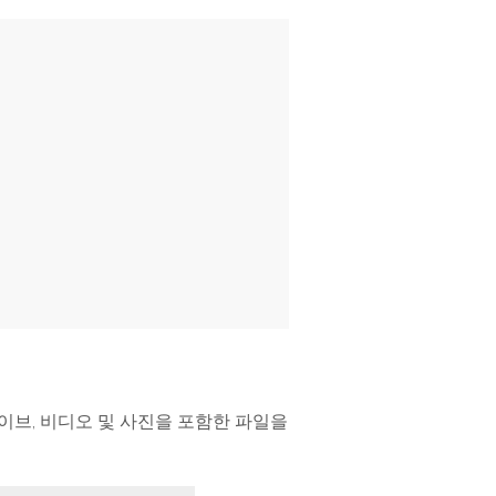
파일 복
워드 복
스템 복구
데이터 복구
구
구
포맷 데이터 복
공장 초기화 복
엑셀 복
PPT 복
구
구
구
구
디스크 손상 복
RAW 디스크
ZIP 복구
이메일
구
복구
복구
RAID 디스크
복구
New
아카이브, 비디오 및 사진을 포함한 파일을