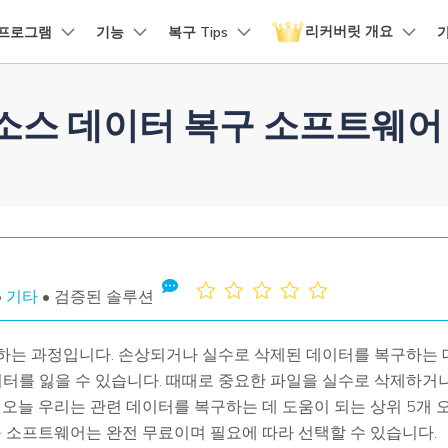
리커버릿 개요
프로그램
기능
복구 Tips
품
비즈니스
회사 소개
뉴스룸
플랜 및 가격
회사 소개
유틸리
소스 데이터 복구 소프트웨어 무
원더쉐어의 스토리
 파일 복구
손상된 파일 복구
디바이스 복구하기
램 제품
마인드맵 및 다이어그램
PDF 제품
동영상 크리에이
유틸리티
it - Mac 버전
리커버릿 무료 버전
비우기 복구
손상된 사진 파일 복구
채용 정보
EdrawMind
PDFelement
Filmora
Recover
구
NAS 복구
템에서 무제한 데이터 복구
분실/삭제된 데이터 무료 복구
PDF 제작 및 편집
데이터 
구 삭제 복구
손상된 동영상 파일 복구
문의하기
EdrawMax
UniConverter
도큐먼트 클라우드
Repairi
구
Linux 복구
클라우드 기반 파일 관리
손상된 동
스크 복구
손상된 문서 파일 복구
DemoCreator
PDFelement Online
Dr.Fon
SD 카드 복구
무료 온라인 PDF 도구
모바일 기
•
기타
• 검증된 솔루션
HiPDF
FamiSa
파티션 복구
무료 올인원 온라인 PDF 도구
자녀 보호
하는 과정입니다. 손상되거나 실수로 삭제된 데이터를 복구하는 데
더 많은 솔루션 찾기
모든 제품 알아보기
이터를 잃을 수 있습니다. 때때로 중요한 파일을 실수로 삭제하거나 
 오늘 우리는 관련 데이터를 복구하는 데 도움이 되는 상위 5개
리커버릿 모든 기능 확인하기
구 소프트웨어는 완전 무료이며 필요에 따라 선택할 수 있습니다.