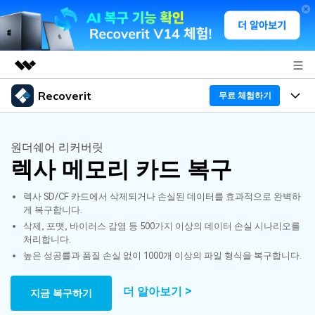
Recoverit
주요 제품
무료 체험하기
AIGC 크리에이티비티
프로그램
비즈니스
유틸리티
원더쉐어 리커버릿
개요
렉사 메모리 카드 복구
기능
회사 소개
솔루션
Recoverit - Windows 버전
렉사 SD/CF 카드에서 삭제되거나 손실된 데이터를 효과적으로 완벽하
미디어 복구하기
뉴스룸
선도적인 데이터 복구 전문가
복구 Tips
게 복구합니다.
삭제, 포맷, 바이러스 감염 등 500가지 이상의 데이터 손실 시나리오를
무료 체험
외장 저장장치 복구
문서 복구하기
플랜 및 가격
리커버릿 개요
처리합니다.
높은 성공률과 품질 손실 없이 1000개 이상의 파일 형식을 복구합니다.
삭제된 파일 복구
도움말 센터
디바이스 복구하기
드라이브에서 복구
가이드
더 알아보기 >
지금 복구하기
Recoverit - Mac 버전
손상된 파일 복구
삭제된 미디어 복구