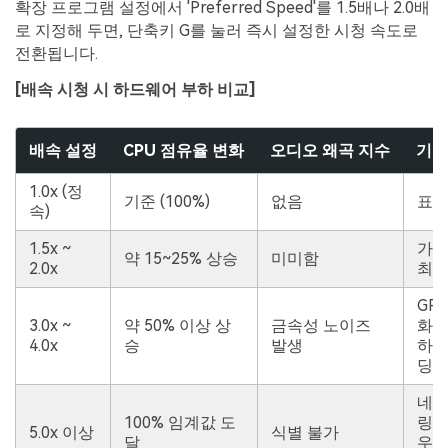
확장 프로그램 설정에서 'Preferred Speed'를 1.5배나 2.0배
로 지정해 두면, 단축키 G를 눌러 즉시 설정한 시청 속도로
전환됩니다.
[배속 시청 시 하드웨어 부하 비교]
배속 설정
CPU 점유율 변화
오디오 왜곡 지수
기술
1.0x (정
기준 (100%)
없음
표준
속)
1.5x ~
가장
약 15~25% 상승
미미함
2.0x
최적
GP
3.0x ~
약 50% 이상 상
금속성 노이즈
화 필
4.0x
승
발생
하드
딩)
네트
100% 임계값 도
링 
5.0x 이상
식별 불가
달
우저