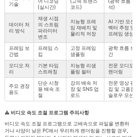
어 디코딩
(고속 트랜스
(광학 흐름 분
기술
(실시간)
코드)
석)
재생 시점
지능형 프레
AI 기반 모션
데이터 처
의 스트림
임 재배치 및
벡터 추정 및
리 방식
파라미터
물리적 저장
프레임 생성
변조
프레임 보
프레임 스
고정 프레임
광학 흐름 보
간법
킵
샘플링
간
오디오 처
기본 타임
지능형 리샘
전문 오디오
리
스트레칭
플링 필터
렌더링
단순 시청
강의 배속 저
전문 영상 편
주요 권장
용 배속 조
장 및 SNS 업
집 및 고품질
용도
절
로드
슬로우 모션
⚠️ 비디오 속도 조절 프로그램 주의사항
비디오 속도 조절 프로그램으로 고배속으로 파일을 변환하
거나 사양이 낮은 PC에서 무리하게 렌더링을 진행할 경우,