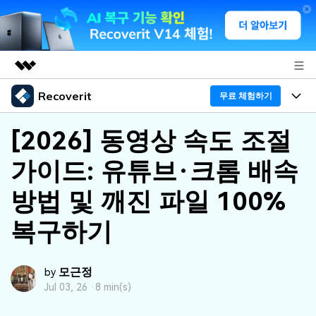
Recoverit
주요 제품
무료 체험하기
AIGC 크리에이티비티
프로그램
비즈니스
[2026] 동영상 속도 조절
유틸리티
개요
가이드: 유튜브·크롬 배속
기능
회사 소개
솔루션
Recoverit - Windows 버전
방법 및 깨진 파일 100%
미디어 복구하기
뉴스룸
선도적인 데이터 복구 전문가
복구 Tips
복구하기
무료 체험
외장 저장장치 복구
문서 복구하기
플랜 및 가격
리커버릿 개요
삭제된 파일 복구
모근정
by
도움말 센터
디바이스 복구하기
드라이브에서 복구
가이드
Jul 03, 26 ·
8 min(s)
Recoverit - Mac 버전
손상된 파일 복구
삭제된 미디어 복구