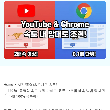
Mac 시스템에서 무제한 데이터 복구
다운로드
로그인
리커버릿 모든 기능 확인하기
기타
무료 체험
복구 솔루션
search
더 많은 솔루션 찾기
삭제된 파일 복구
리커버릿 무료 버전
데이터 손실 시나리오
분실/삭제된 데이터 무료 복구
무료 체험
모든 기능 확인하기
기타 프로그램
Home
사진/동영상/오디오 솔루션
Repairit - 데이터 복구
[2026] 동영상 속도 조절 가이드: 유튜브·크롬 배속 방법 및 깨진
UBackit - 데이터 백업
파일 100% 복구하기