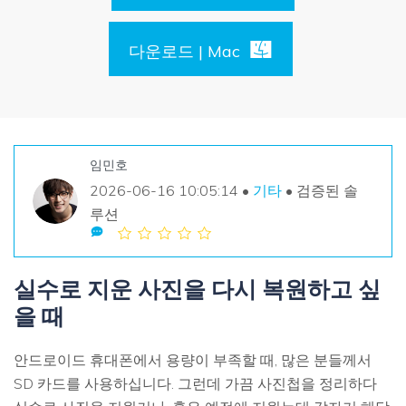
손상된 파일 복구
Mac 시스템에서 무제한 데이터 복구
리커버릿 모든 기능 확인하기
삭제된 미디어 복구
기타
다운로드 | Mac
무료 체험
로그인
다운로드
복구 솔루션
더 많은 솔루션 찾기
삭제된 파일 복구
search
리커버릿 무료 버전
임민호
분실/삭제된 데이터 무료 복구
데이터 손실 시나리오
2026-06-16 10:05:14 •
기타
• 검증된 솔
무료 체험
루션
모든 기능 확인하기
실수로 지운 사진을 다시 복원하고 싶
기타 프로그램
을 때
Repairit - 데이터 복구
UBackit - 데이터 백업
안드로이드 휴대폰에서 용량이 부족할 때, 많은 분들께서
SD 카드를 사용하십니다. 그런데 가끔 사진첩을 정리하다