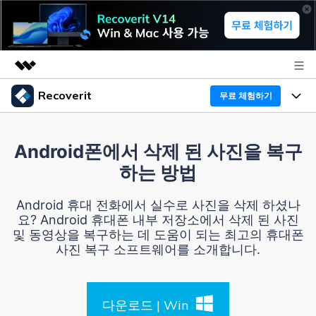
Recoverit
무료 체험하기
주요 제품
AIGC 크리에이티비티
프로그램
비즈니스
Android폰에서 삭제 된 사진을 복구
유틸리티
하는 방법
개요
기능
Recoverit - Windows 버전
회사 소개
솔루션
Android 휴대 전화에서 실수로 사진을 삭제 하셨나
선도적인 데이터 복구 전문가
미디어 복구하기
요? Android 휴대폰 내부 저장소에서 삭제 된 사진
복구 Tips
뉴스룸
및 동영상을 복구하는 데 도움이 되는 최고의 휴대폰
무료 체험
문서 복구하기
사진 복구 소프트웨어를 소개합니다.
외장 저장장치 복구
리커버릿 개요
플랜 및 가격
디바이스 복구하기
삭제된 파일 복구
드라이브에서 복구
다운로드 | Win
Recoverit - Mac 버전
가이드
도움말 센터