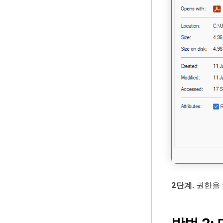
2단계.
권한을 