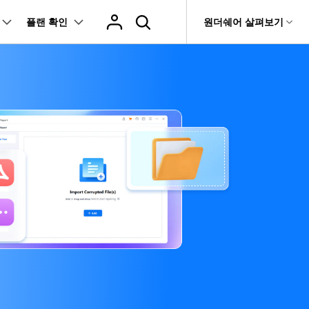
플랜 확인
도움말 센터
원더쉐어 살펴보기
티
원더쉐어 소개
술 인사이트
기타 복구
티비티
 제품
유틸리티
비즈니스
관련 제품
rit
Dr.Fone
회사 소개
airit 반기 리포트
랭킹
Outlook 이메일 복구 솔루션
복구
 손상 및 복구 기술에 대한 인사이트
Recoverit
뉴스룸
Relumi - 앱
t
무료 복구
영상, 사진 등 복구
UBackit - 데이터 백업
플랜 및 가격
e
데이터 백업
기 관리
도움말 센터
fe
 앱