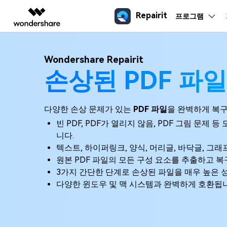
Repairit
프로그램
주요 제
AIGC 크리에이티비티
개요
솔루션
Wondershare Repairit
데이터 복구
활용 팁
기본 기능
손상된 파일 복구 전
외장 
동영상 크리에이티비티
마인드맵 및 다이어그
PDF 솔루션
엔터프라이즈
손상된 PDF 파
Repairit
리페어릿
Filmora
EdrawMax
PDFelement
AI
교육
휴지통 복구
손상된 동영상 복구
프로페셔널 동영상 복구
SD 카
인기
N
시나리오
인공지능 기반 영상, 사진, 문
지원 포맷
쉽고 재미있는 영상 편집
순서도 프로그램
문가
크로스 플랫폼 AI 복원 및 향상
전문적인 동영상 복구를 위한 솔루
픽셀 깨진 사진 복
MP4 동영상 복구
파트너
UniConverter
EdrawMind
다양한 손상 문제가 있는
PDF 파일
을 완벽하게 복
파일 복구
손상된 사진 복구
USB復
구
DAT 파일 복구
올인원 미디어 툴박스
마인드맵 프로그램
R3D 파일 복구
빈 PDF, PDF가 열리지 않음, PDF 그림 문제 
사진 노이즈 제거
RAR 파일 복구
DemoCreator
이메일 복구
손상된 문서 복구
HDD 
니다.
손상된 R3D 동영상 파일을 쉽게 복
Excel 오류 복구
강력한 화면 녹화
텍스트, 하이퍼링크, 양식, 머리글, 바닥글, 그래
PowerPoint 복구
Media.io
동영상 복구/복원
손상된 오디오 복구
카메라
원본 PDF 파일의 모든 구성 요소를 추출하고 복
AI 동영상, 이미지, 음악 생성기
3가지 간단한 단계로 손상된 파일을 매우 높은 
다양한 윈도우 및 맥 시스템과 완벽하게 호환됩