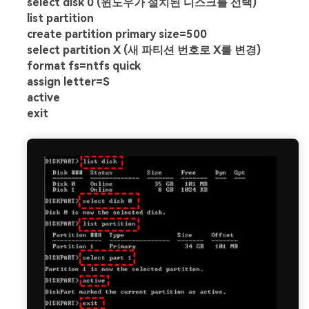
select disk 0 (윈도우가 설치된 디스크를 선택)
list partition
create partition primary size=500
select partition X (새 파티션 번호로 X를 변경)
format fs=ntfs quick
assign letter=S
active
exit