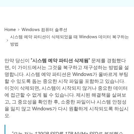
Mac 시스템에서 무제한 데이터 복구
다운로드
로그인
리커버릿 모든 기능 확인하기
기타
무료 체험
복구 솔루션
search
더 많은 솔루션 찾기
Home
Windows 컴퓨터 솔루션
삭제된 파일 복구
시스템 예약 파티션이 삭제되었을 때 Windows 데이터 복구하는
리커버릿 무료 버전
방법
데이터 손실 시나리오
분실/삭제된 데이터 무료 복구
만약 당신이 "
시스템 예약 파티션 삭제됨
" 문제를 경험했다
무료 체험
면, 이 가이드에서는 그것을 복구하고 재구성하는 방법을 설
모든 기능 확인하기
명합니다. 시스템 예약 파티션은 Windows가 올바르게 부팅
할 수 있도록 돕는 중요한 시작 파일을 포함하고 있습니다.
이것이 삭제되면, 시스템이 시작되지 않거나 중요한 데이터
기타 프로그램
에 접근할 수 없게 될 수 있습니다. 제시된 해결책을 살펴보
고, 그 중요성을 확인한 후, 소중한 파일이나 시스템 안정성
Repairit - 데이터 복구
을 잃지 않고 Windows가 다시 원활하게 시작되도록 하십시
UBackit - 데이터 백업
오.
"오늘 저는 120GB SSD를 1TB NVMe SSD로 복제했습