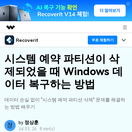
Recoverit
주요 제품
무료 체험하기
AIGC 크리에이티비티
프로그램
비즈니스
시스템 예약 파티션이 삭
유틸리티
개요
제되었을 때 Windows 데
기능
회사 소개
솔루션
Recoverit - Windows 버전
이터 복구하는 방법
미디어 복구하기
뉴스룸
선도적인 데이터 복구 전문가
복구 Tips
무료 체험
외장 저장장치 복구
문서 복구하기
플랜 및 가격
데이터 손실 없이 "시스템 예약 파티션 삭제" 문제를 해결하
리커버릿 개요
는 방법 배우기
삭제된 파일 복구
도움말 센터
디바이스 복구하기
드라이브에서 복구
가이드
정상훈
by
Recoverit - Mac 버전
손상된 파일 복구
Jul 03, 26 ·
8 min(s)
삭제된 미디어 복구