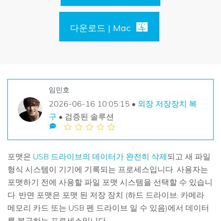
손상된 파일 복구
Mac 시스템에서 무제한 데이터 복구
리커버릿 모든 기능 확인하기
삭제된 미디어 복구
기타
다운로드 | Mac
무료 체험
로그인
다운로드
복구 솔루션
더 많은 솔루션 찾기
삭제된 파일 복구
search
리커버릿 무료 버전
임민호
분실/삭제된 데이터 무료 복구
데이터 손실 시나리오
2026-06-16 10:05:15 •
외장 저장장치 복
무료 체험
구
• 검증된 솔루션
모든 기능 확인하기
포맷은
USB 드라이브의 데이터가 완전히 삭제
되고 새 파일
기타 프로그램
형식 시스템이 기기에 기록되는 프로세스입니다. 사용자는
Repairit - 데이터 복구
포맷하기 전에 사용할 파일 포맷 시스템을 선택할 수 있습니
UBackit - 데이터 백업
다. 반면 포맷은 포맷 된 저장 장치 (하드 드라이브, 카메라
메모리 카드 또는 USB 펜 드라이브 일 수 있음)에서 데이터
를 복구하는 프로세스입니다.