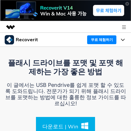
Recoverit
무료 체험하기
주요 제품
AIGC 크리에이티비티
프로그램
비즈니스
플래시 드라이브를 포맷 및 포맷 해
유틸리티
제하는 가장 좋은 방법
개요
기능
Recoverit - Windows 버전
회사 소개
솔루션
이 글에서는 USB Pendrive를 쉽게 포맷 할 수 있도
선도적인 데이터 복구 전문가
미디어 복구하기
록 도와드립니다. 전문가가 되기 위해 플래시 드라이
복구 Tips
뉴스룸
브를 포맷하는 방법에 대한 훌륭한 정보 가이드를 따
무료 체험
문서 복구하기
르십시오!
외장 저장장치 복구
리커버릿 개요
플랜 및 가격
디바이스 복구하기
삭제된 파일 복구
드라이브에서 복구
다운로드 | Win
Recoverit - Mac 버전
가이드
도움말 센터