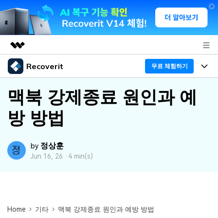
Recoverit
주요 제품
무료 체험하기
AIGC 크리에이티비티
프로그램
비즈니스
맥북 강제종료 원인과 예
유틸리티
개요
방 방법
기능
회사 소개
솔루션
Recoverit - Windows 버전
미디어 복구하기
뉴스룸
선도적인 데이터 복구 전문가
복구 Tips
정상훈
by
Jun 16, 26 ·
4 min(s)
무료 체험
외장 저장장치 복구
문서 복구하기
플랜 및 가격
리커버릿 개요
삭제된 파일 복구
도움말 센터
디바이스 복구하기
드라이브에서 복구
가이드
Recoverit - Mac 버전
손상된 파일 복구
Home
기타
맥북 강제종료 원인과 예방 방법
삭제된 미디어 복구