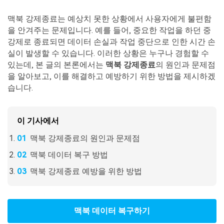
Mac 시스템에서 무제한 데이터 복구
다운로드
로그인
리커버릿 모든 기능 확인하기
기타
맥북 강제종료는 예상치 못한 상황에서 사용자에게 불편함
무료 체험
복구 솔루션
을 안겨주는 문제입니다. 예를 들어, 중요한 작업을 하던 중
강제로 종료되면 데이터 손실과 작업 중단으로 인한 시간 손
search
더 많은 솔루션 찾기
삭제된 파일 복구
실이 발생할 수 있습니다. 이러한 상황은 누구나 경험할 수
있는데, 본 글의 본론에서는
맥북 강제종료
의 원인과 문제점
리커버릿 무료 버전
을 알아보고, 이를 해결하고 예방하기 위한 방법을 제시하겠
데이터 손실 시나리오
습니다.
분실/삭제된 데이터 무료 복구
무료 체험
모든 기능 확인하기
이 기사에서
맥북 강제종료의 원인과 문제점
맥북 데이터 복구 방법
기타 프로그램
맥북 강제종료 예방을 위한 방법
Repairit - 데이터 복구
UBackit - 데이터 백업
맥북 데이터 복구하기