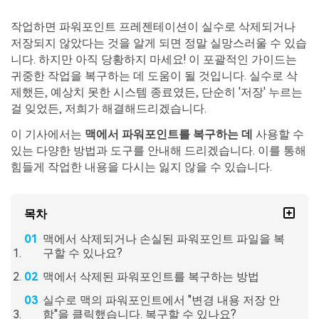
Mac 시스템에서 무제한 데이터 복구
다운로드
로그인
리커버릿 모든 기능 확인하기
기타
작업하면 파워포인트 프레젠테이션이 실수로 삭제되거나
무료 체험
복구 솔루션
저장되지 않았다는 것을 알게 되면 정말 실망스러울 수 있습
니다. 하지만 아직 당황하지 마세요! 이 포괄적인 가이드는
search
더 많은 솔루션 찾기
삭제된 파일 복구
귀중한 작업을 복구하는 데 도움이 될 것입니다. 실수로 삭
제했든, 예상치 못한 시스템 종료였든, 단순히 '저장' 누르는
리커버릿 무료 버전
걸 잊었든, 저희가 해결해드리겠습니다.
데이터 손실 시나리오
분실/삭제된 데이터 무료 복구
이 기사에서는
맥에서 파워포인트를 복구하는 데
사용할 수
있는 다양한 방법과 도구를 안내해 드리겠습니다. 이를 통해
무료 체험
모든 기능 확인하기
힘들게 작업한 내용을 다시는 잃지 않을 수 있습니다.
목차
기타 프로그램
맥에서 삭제되거나 손실된 파워포인트 파일을 복
Repairit - 데이터 복구
구할 수 있나요?
UBackit - 데이터 백업
맥에서 삭제된 파워포인트를 복구하는 방법
실수로 맥의 파워포인트에서 "변경 내용 저장 안
함"을 클릭했습니다. 복구할 수 있나요?