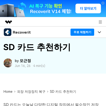
Recoverit
주요 제품
무료 체험하기
AIGC 크리에이티비티
프로그램
비즈니스
SD 카드 추천하기
유틸리티
개요
기능
회사 소개
솔루션
모근정
Recoverit - Windows 버전
by
Jun 16, 26 ·
4 min(s)
미디어 복구하기
뉴스룸
선도적인 데이터 복구 전문가
복구 Tips
무료 체험
외장 저장장치 복구
문서 복구하기
플랜 및 가격
리커버릿 개요
삭제된 파일 복구
도움말 센터
Home
외장 저장장치 복구
SD 카드 추천하기
디바이스 복구하기
드라이브에서 복구
가이드
Recoverit - Mac 버전
손상된 파일 복구
SD 카드는 오늘날 다양한 디지털 장치에서 필수적인 저장
삭제된 미디어 복구