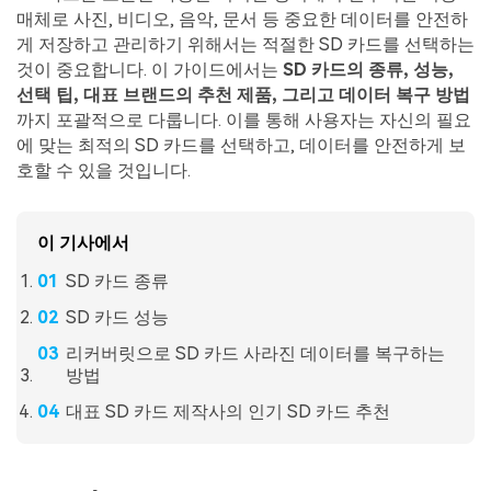
Mac 시스템에서 무제한 데이터 복구
다운로드
로그인
리커버릿 모든 기능 확인하기
매체로 사진, 비디오, 음악, 문서 등 중요한 데이터를 안전하
기타
게 저장하고 관리하기 위해서는 적절한 SD 카드를 선택하는
무료 체험
복구 솔루션
것이 중요합니다. 이 가이드에서는
SD 카드의 종류, 성능,
선택 팁, 대표 브랜드의 추천 제품, 그리고 데이터 복구 방법
search
더 많은 솔루션 찾기
삭제된 파일 복구
까지 포괄적으로 다룹니다. 이를 통해 사용자는 자신의 필요
에 맞는 최적의 SD 카드를 선택하고, 데이터를 안전하게 보
리커버릿 무료 버전
호할 수 있을 것입니다.
데이터 손실 시나리오
분실/삭제된 데이터 무료 복구
무료 체험
이 기사에서
모든 기능 확인하기
SD 카드 종류
SD 카드 성능
기타 프로그램
리커버릿으로 SD 카드 사라진 데이터를 복구하는
방법
Repairit - 데이터 복구
대표 SD 카드 제작사의 인기 SD 카드 추천
UBackit - 데이터 백업