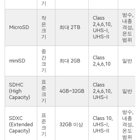
기
방수,
작
Class
내충
은
2,4,6,10,
MicroSD
최대 2TB
격성,
크
UHS-I,
온도
기
UHS-II
범위
중
간
Class
miniSD
최대 2GB
일반
크
2,4,6,10
기
표
SDHC
Class
준
(High
4GB~32GB
2,4,6,10,
일반
크
Capacity)
UHS-I
기
방수,
표
SDXC
Class 10,
내충
준
(Extended
32GB 이상
UHS-I,
격성,
크
Capacity)
UHS-II
온도
기
범위