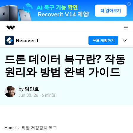
Recoverit
주요 제품
무료 체험하기
AIGC 크리에이티비티
프로그램
비즈니스
드론 데이터 복구란? 작동
유틸리티
개요
원리와 방법 완벽 가이드
기능
회사 소개
솔루션
Recoverit - Windows 버전
미디어 복구하기
뉴스룸
선도적인 데이터 복구 전문가
복구 Tips
임민호
by
Jun 30, 26 ·
6 min(s)
무료 체험
외장 저장장치 복구
문서 복구하기
플랜 및 가격
리커버릿 개요
삭제된 파일 복구
도움말 센터
디바이스 복구하기
드라이브에서 복구
가이드
Recoverit - Mac 버전
손상된 파일 복구
Home
외장 저장장치 복구
삭제된 미디어 복구