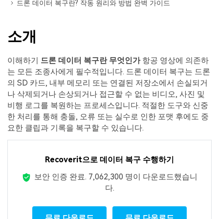
드론 데이터 복구란? 작동 원리와 방법 완벽 가이드
Mac 시스템에서 무제한 데이터 복구
다운로드
로그인
리커버릿 모든 기능 확인하기
기타
무료 체험
복구 솔루션
소개
search
더 많은 솔루션 찾기
삭제된 파일 복구
이해하기
드론 데이터 복구란 무엇인가
항공 영상에 의존하
는 모든 조종사에게 필수적입니다. 드론 데이터 복구는 드론
리커버릿 무료 버전
데이터 손실 시나리오
의 SD 카드, 내부 메모리 또는 연결된 저장소에서 손실되거
분실/삭제된 데이터 무료 복구
나 삭제되거나 손상되거나 접근할 수 없는 비디오, 사진 및
비행 로그를 복원하는 프로세스입니다. 적절한 도구와 신중
무료 체험
모든 기능 확인하기
한 처리를 통해 충돌, 오류 또는 실수로 인한 포맷 후에도 중
요한 클립과 기록을 복구할 수 있습니다.
기타 프로그램
Recoverit으로 데이터 복구 수행하기
Repairit - 데이터 복구
보안 인증 완료.
7,062,304
명이 다운로드했습니
UBackit - 데이터 백업
다.
무료 다운로드
무료 다운로드