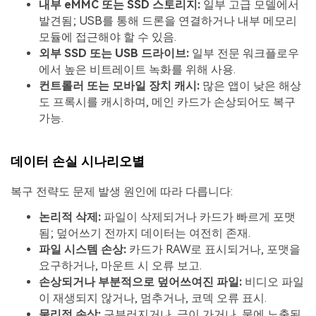
내부 eMMC 또는 SSD 스토리지:
일부 고급 모델에서
발견됨; USB를 통해 드론을 연결하거나 내부 메모리
모듈에 접근해야 할 수 있음.
외부 SSD 또는 USB 드라이브:
일부 전문 워크플로우
에서 높은 비트레이트 녹화를 위해 사용.
컨트롤러 또는 모바일 장치 캐시:
많은 앱이 낮은 해상
도 프록시를 캐시하며, 메인 카드가 손상되어도 복구
가능.
데이터 손실 시나리오별
복구 전략도 문제 발생 원인에 따라 다릅니다:
논리적 삭제:
파일이 삭제되거나 카드가 빠르게 포맷
됨; 덮어쓰기 전까지 데이터는 여전히 존재.
파일 시스템 손상:
카드가 RAW로 표시되거나, 포맷을
요구하거나, 마운트 시 오류 보고.
손상되거나 부분적으로 덮어쓰여진 파일:
비디오 파일
이 재생되지 않거나, 멈추거나, 코덱 오류 표시.
물리적 손상:
구부러지거나, 금이 가거나, 물에 노출된