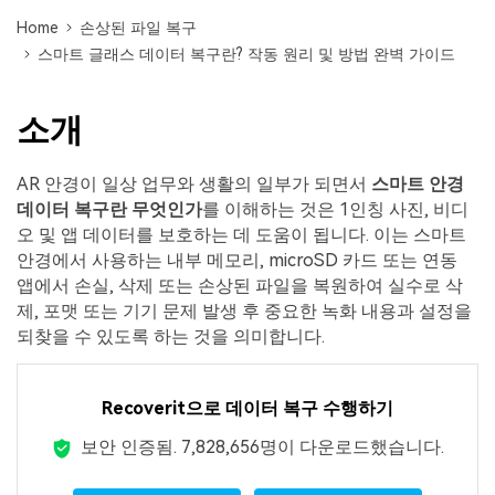
Mac 시스템에서 무제한 데이터 복구
다운로드
로그인
리커버릿 모든 기능 확인하기
Home
손상된 파일 복구
기타
스마트 글래스 데이터 복구란? 작동 원리 및 방법 완벽 가이드
무료 체험
복구 솔루션
search
더 많은 솔루션 찾기
삭제된 파일 복구
소개
리커버릿 무료 버전
데이터 손실 시나리오
AR 안경이 일상 업무와 생활의 일부가 되면서
스마트 안경
분실/삭제된 데이터 무료 복구
데이터 복구란 무엇인가
를 이해하는 것은 1인칭 사진, 비디
오 및 앱 데이터를 보호하는 데 도움이 됩니다. 이는 스마트
무료 체험
모든 기능 확인하기
안경에서 사용하는 내부 메모리, microSD 카드 또는 연동
앱에서 손실, 삭제 또는 손상된 파일을 복원하여 실수로 삭
제, 포맷 또는 기기 문제 발생 후 중요한 녹화 내용과 설정을
되찾을 수 있도록 하는 것을 의미합니다.
기타 프로그램
Repairit - 데이터 복구
Recoverit으로 데이터 복구 수행하기
UBackit - 데이터 백업
보안 인증됨.
7,828,663
명이 다운로드했습니다.