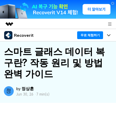
Recoverit
주요 제품
무료 체험하기
AIGC 크리에이티비티
프로그램
비즈니스
스마트 글래스 데이터 복
유틸리티
개요
구란? 작동 원리 및 방법
기능
회사 소개
솔루션
Recoverit - Windows 버전
완벽 가이드
미디어 복구하기
뉴스룸
선도적인 데이터 복구 전문가
복구 Tips
무료 체험
외장 저장장치 복구
문서 복구하기
플랜 및 가격
리커버릿 개요
정상훈
by
Jun 30, 26 ·
7 min(s)
삭제된 파일 복구
도움말 센터
디바이스 복구하기
드라이브에서 복구
가이드
Recoverit - Mac 버전
손상된 파일 복구
삭제된 미디어 복구