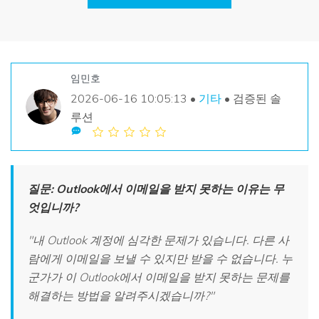
손상된 파일 복구
Mac 시스템에서 무제한 데이터 복구
리커버릿 모든 기능 확인하기
삭제된 미디어 복구
기타
무료 체험
로그인
다운로드
복구 솔루션
임민호
더 많은 솔루션 찾기
2026-06-16 10:05:13 •
기타
• 검증된 솔
삭제된 파일 복구
search
리커버릿 무료 버전
루션
분실/삭제된 데이터 무료 복구
데이터 손실 시나리오
무료 체험
모든 기능 확인하기
질문: Outlook에서 이메일을 받지 못하는 이유는 무
엇입니까?
기타 프로그램
"내 Outlook 계정에 심각한 문제가 있습니다. 다른 사
Repairit - 데이터 복구
람에게 이메일을 보낼 수 있지만 받을 수 없습니다. 누
군가가 이 Outlook에서 이메일을 받지 못하는 문제를
UBackit - 데이터 백업
해결하는 방법을 알려주시겠습니까?"