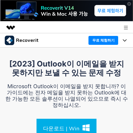
Recoverit
무료 체험하기
주요 제품
AIGC 크리에이티비티
프로그램
비즈니스
[2023] Outlook이 이메일을 받지
유틸리티
못하지만 보낼 수 있는 문제 수정
개요
기능
Recoverit - Windows 버전
회사 소개
솔루션
Microsoft Outlook이 이메일을 받지 못합니까? 이
선도적인 데이터 복구 전문가
미디어 복구하기
가이드에는 전자 메일을 받지 못하는 Outlook에 대
복구 Tips
뉴스룸
한 가능한 모든 솔루션이 나열되어 있으므로 즉시 수
무료 체험
문서 복구하기
정하십시오.
외장 저장장치 복구
리커버릿 개요
플랜 및 가격
디바이스 복구하기
삭제된 파일 복구
드라이브에서 복구
다운로드 | Win
Recoverit - Mac 버전
가이드
도움말 센터