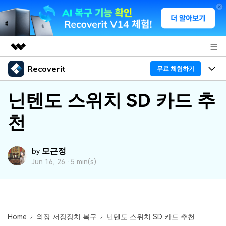
Recoverit
주요 제품
무료 체험하기
AIGC 크리에이티비티
프로그램
비즈니스
닌텐도 스위치 SD 카드 추
유틸리티
개요
천
기능
회사 소개
솔루션
Recoverit - Windows 버전
미디어 복구하기
뉴스룸
선도적인 데이터 복구 전문가
복구 Tips
모근정
by
Jun 16, 26 ·
5 min(s)
무료 체험
외장 저장장치 복구
문서 복구하기
플랜 및 가격
리커버릿 개요
삭제된 파일 복구
도움말 센터
디바이스 복구하기
드라이브에서 복구
가이드
Recoverit - Mac 버전
손상된 파일 복구
Home
외장 저장장치 복구
닌텐도 스위치 SD 카드 추천
삭제된 미디어 복구