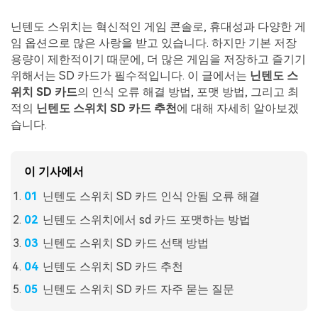
Mac 시스템에서 무제한 데이터 복구
다운로드
로그인
리커버릿 모든 기능 확인하기
기타
닌텐도 스위치는 혁신적인 게임 콘솔로, 휴대성과 다양한 게
무료 체험
복구 솔루션
임 옵션으로 많은 사랑을 받고 있습니다. 하지만 기본 저장
용량이 제한적이기 때문에, 더 많은 게임을 저장하고 즐기기
search
더 많은 솔루션 찾기
삭제된 파일 복구
위해서는 SD 카드가 필수적입니다. 이 글에서는
닌텐도 스
위치 SD 카드
의 인식 오류 해결 방법, 포맷 방법, 그리고 최
리커버릿 무료 버전
적의
닌텐도 스위치 SD 카드 추천
에 대해 자세히 알아보겠
데이터 손실 시나리오
습니다.
분실/삭제된 데이터 무료 복구
무료 체험
모든 기능 확인하기
이 기사에서
닌텐도 스위치 SD 카드 인식 안됨 오류 해결
닌텐도 스위치에서 sd 카드 포맷하는 방법
기타 프로그램
닌텐도 스위치 SD 카드 선택 방법
Repairit - 데이터 복구
닌텐도 스위치 SD 카드 추천
UBackit - 데이터 백업
닌텐도 스위치 SD 카드 자주 묻는 질문