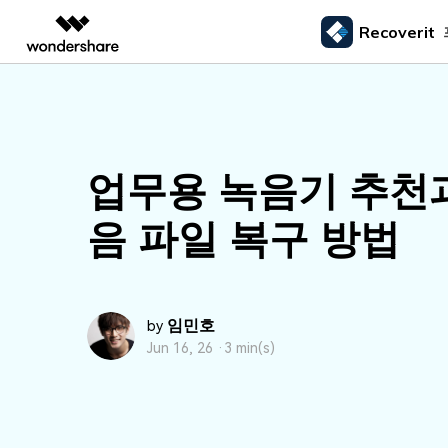
Recoverit
주요 제
AIGC 크리에이티비티
개요
솔루션
외장 저장장치 복구
삭제된
미디어 복구하기
문서 복구하기
동영상 크리에이티비티
마인드맵 및 다이어그
PDF 솔루션
엔터프라이즈
드라이브에서 복구
Recoverit - Windows 버전
Recover
USB 복구
휴지통 
Filmora
EdrawMax
PDFelement
사진 복구
파일 복
교육
선도적인 데이터 복구 전문가
Mac 시스
업무용 녹음기 추천
메모리 카드 복구
쉽고 재미있는 영상 편집
순서도 프로그램
외장하드 복구
파일 영
파트너
UniConverter
EdrawMind
동영상 복구
엑셀 복
하드 드라이브 복구
음 파일 복구 방법
올인원 미디어 툴박스
마인드맵 프로그램
SD카드 복구
하드디
USB 데이터 복구
DemoCreator
기타 장치 복구
강력한 화면 녹화
파티션 복구
Media.io
임민호
AI 동영상, 이미지, 음악 생성기
by
쓰레기통 복구
Jun 16, 26 ·
3 min(s)
리눅스 데이터 복구
NAS 데이터 복구