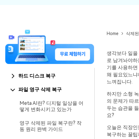
Home
삭제된
생각보다 일을
로 남겨놔야하
기를 사용하면
왜 필요있느냐
하드 디스크 복구
느껴집니다.
파일 영구 삭제 복구
하지만 소형 
의 문제가 따
Meta AI란? 디지털 일상을 어
두는 습관을 
떻게 변화시키고 있는가
요?
영구 삭제된 파일 복구란? 작
오늘은 직장인들
동 원리 완벽 가이드
복구하는 꿀팁