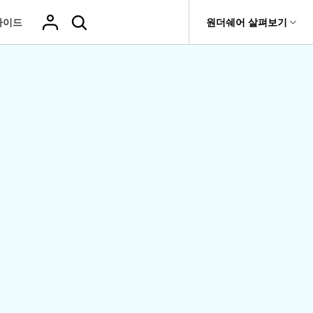
가이드
도움말 센터
원더쉐어 살펴보기
티
원더쉐어 소개
기타
티비티
 제품
유틸리티
비즈니스
삭제된 미디
복구 솔루션
기타 프로그램
복구 프로그램 비교
어 복구
it
Dr.Fone
USB 드라이브 복구
회사 소개
Repairit - 데이터 복구
드론 데이터 복
GoPro 동영상
복구
부팅되지 않는 컴퓨터 복구
사진 복
동영상
구
복구
Recoverit
New
뉴스룸
UBackit - 데이터 백업
t
하드 드라이브 복구
구
복구
영상, 사진 등 복구
기타 복구
게임 데이터 복
맞춤형 솔루션
플랜 및 가격
Hot
e
윈도우 시스템 복구
파일 복
구
>>
Hot
기 관리
도움말 센터
구
오디오
fe
복구
 앱
삭제된 파일
데이터 손실 시나리오
복구
Windows 시
삭제되지 않은