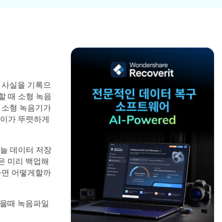
파일 복
워드 복
스템 복구
데이터 복구
구
구
포맷 데이터 복
공장 초기화 복
엑셀 복
PPT 복
구
구
구
구
디스크 손상 복
RAW 디스크
ZIP 복구
이메일
구
복구
복구
 사실을 기록으
RAID 디스크
 때 소형 녹음
복구
New
 소형 녹음기가
차이가 뚜렷하게
늘 데이터 저장
은 미리 백업해
다면 어떻게할까
졌을때 녹음파일