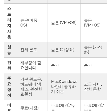
스
토
리
높은(이중
높은
높은 (VM+OS)
OS)
(VM+OS)
지
사
용
성
높은 (가상
전체 본토
높은 (가상화)
화)
능
전
재부팅이 필
순간
순간
요합니다.
환
주
기본 윈도우,
Mac&windows
요
하드웨어 액
고급 제어,
나란히 공유하
세스, 완전한
장치 통합
장
기 쉬운
호환성
점
비
무료(개인)/유
무료(개인)/
무료(내장)
료
유료
용