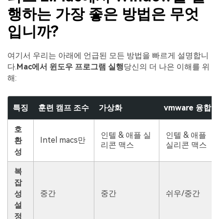
행하는 가장 좋은 방법은 무엇
입니까?
여기서 우리는 아래에 언급된 모든 방법을 빠르게 설명합니
다.
Mac에서 윈도우 프로그램 실행
당신의 더 나은 이해를 위
해:
특징
훈련 캠프 조수
가상화
vmware 융합
호
인텔 & 애플 실
인텔 & 애플
Intel macs만
환
리콘 맥스
실리콘 맥스
성
복
잡
중간
중간
쉬우/중간
성
설
정