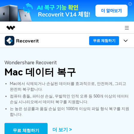
Recoverit
주요 제품
무료 체험하기
AIGC 크리에이티비티
프로그램
비즈니스
유틸리티
Wondershare Recoverit
개요
Mac 데이터 복구
기능
회사 소개
솔루션
Recoverit - Windows 버전
Mac에서 삭제되거나 손실된 데이터를 효과적으로, 안전하게, 그리고
미디어 복구하기
뉴스룸
선도적인 데이터 복구 전문가
복구 Tips
완전히 복구합니다.
컴퓨터 충돌, 파티션 손실, 우발적인 인적 오류 등 500개 이상의 데이터
무료 체험
외장 저장장치 복구
문서 복구하기
플랜 및 가격
리커버릿 개요
손실 시나리오에서 데이터 복구를 지원합니다.
는 높은 성공률과 품질 손실 없이 1000개 이상의 파일 형식 복구를 지원
삭제된 파일 복구
합니다.
도움말 센터
디바이스 복구하기
드라이브에서 복구
가이드
Recoverit - Mac 버전
손상된 파일 복구
더 보기 >
무료 체험하기
삭제된 미디어 복구