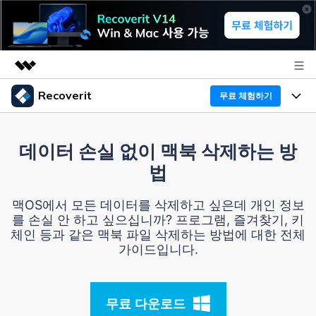
Recoverit
무료 체험하기
주요 제품
AIGC 크리에이티비티
프로그램
비즈니스
데이터 손실 없이 맥북 삭제하는 방
유틸리티
법
개요
기능
Recoverit - Windows 버전
회사 소개
솔루션
맥OS에서 모든 데이터를 삭제하고 싶은데 개인 정보
선도적인 데이터 복구 전문가
미디어 복구하기
를 손실 안 하고 싶으십니까? 프로그램, 즐겨찾기, 키
복구 Tips
뉴스룸
체인 등과 같은 맥북 파일 삭제하는 방법에 대한 전체
무료 체험
문서 복구하기
가이드입니다.
외장 저장장치 복구
리커버릿 개요
플랜 및 가격
디바이스 복구하기
삭제된 파일 복구
드라이브에서 복구
무료 다운로드
Recoverit - Mac 버전
가이드
도움말 센터