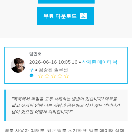
손상된 파일 복구
Mac 시스템에서 무제한 데이터 복구
리커버릿 모든 기능 확인하기
삭제된 미디어 복구
무료 다운로드
기타
무료 체험
로그인
다운로드
복구 솔루션
더 많은 솔루션 찾기
삭제된 파일 복구
search
리커버릿 무료 버전
임민호
분실/삭제된 데이터 무료 복구
데이터 손실 시나리오
2026-06-16 10:05:16 •
삭제된 데이터 복
무료 체험
구
• 검증된 솔루션
모든 기능 확인하기
기타 프로그램
"맥북에서 파일을 모두 삭제하는 방법이 있습니까? 맥북을
팔고 싶지만 안에 다른 사람과 공유하고 싶지 않은 데이터가
Repairit - 데이터 복구
남아 있으면 어떻게 처리합니까?"
UBackit - 데이터 백업
맥북 사용자 여러분, 최근 맥북 초기화 및 맥북 데이터 삭제