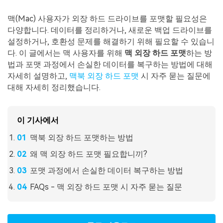
Mac 시스템에서 무제한 데이터 복구
다운로드
로그인
리커버릿 모든 기능 확인하기
기타
맥(Mac) 사용자가 외장 하드 드라이브를 포맷할 필요성은
무료 체험
복구 솔루션
다양합니다. 데이터를 정리하거나, 새로운 백업 드라이브를
설정하거나, 호환성 문제를 해결하기 위해 필요할 수 있습니
search
더 많은 솔루션 찾기
삭제된 파일 복구
다. 이 글에서는 맥 사용자를 위해
맥 외장 하드 포맷
하는 방
법과 포맷 과정에서 손실한 데이터를 복구하는 방법에 대해
리커버릿 무료 버전
자세히 설명하고,
맥북 외장 하드 포맷
시 자주 묻는 질문에
데이터 손실 시나리오
대해 자세히 정리했습니다.
분실/삭제된 데이터 무료 복구
무료 체험
모든 기능 확인하기
이 기사에서
맥북 외장 하드 포맷하는 방법
왜 맥 외장 하드 포맷 필요합니끼?
기타 프로그램
포맷 과정에서 손실한 데이터 복구하는 방법
Repairit - 데이터 복구
FAQs - 맥 외장 하드 포맷 시 자주 묻는 질문
UBackit - 데이터 백업