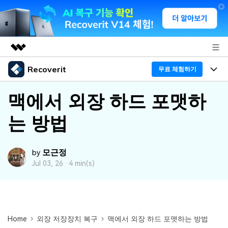
Recoverit
주요 제품
무료 체험하기
AIGC 크리에이티비티
프로그램
비즈니스
맥에서 외장 하드 포맷하
유틸리티
개요
는 방법
기능
회사 소개
솔루션
Recoverit - Windows 버전
미디어 복구하기
뉴스룸
선도적인 데이터 복구 전문가
복구 Tips
모근정
by
Jul 03, 26 ·
4 min(s)
무료 체험
외장 저장장치 복구
문서 복구하기
플랜 및 가격
리커버릿 개요
삭제된 파일 복구
도움말 센터
디바이스 복구하기
드라이브에서 복구
가이드
Recoverit - Mac 버전
손상된 파일 복구
Home
외장 저장장치 복구
맥에서 외장 하드 포맷하는 방법
삭제된 미디어 복구