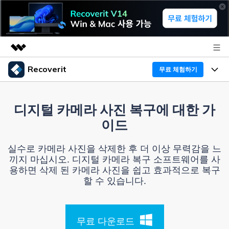
Recoverit
무료 체험하기
주요 제품
AIGC 크리에이티비티
프로그램
비즈니스
디지털 카메라 사진 복구에 대한 가
유틸리티
이드
개요
기능
Recoverit - Windows 버전
회사 소개
솔루션
실수로 카메라 사진을 삭제한 후 더 이상 무력감을 느
선도적인 데이터 복구 전문가
미디어 복구하기
끼지 마십시오. 디지털 카메라 복구 소프트웨어를 사
복구 Tips
뉴스룸
용하면 삭제 된 카메라 사진을 쉽고 효과적으로 복구
무료 체험
문서 복구하기
할 수 있습니다.
외장 저장장치 복구
리커버릿 개요
플랜 및 가격
디바이스 복구하기
삭제된 파일 복구
드라이브에서 복구
무료 다운로드
Recoverit - Mac 버전
가이드
도움말 센터