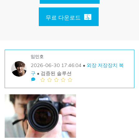
손상된 파일 복구
Mac 시스템에서 무제한 데이터 복구
리커버릿 모든 기능 확인하기
삭제된 미디어 복구
기타
무료 다운로드
무료 체험
로그인
다운로드
복구 솔루션
더 많은 솔루션 찾기
삭제된 파일 복구
search
리커버릿 무료 버전
임민호
분실/삭제된 데이터 무료 복구
데이터 손실 시나리오
2026-06-30 17:46:04 •
외장 저장장치 복
무료 체험
구
• 검증된 솔루션
모든 기능 확인하기
기타 프로그램
Repairit - 데이터 복구
UBackit - 데이터 백업