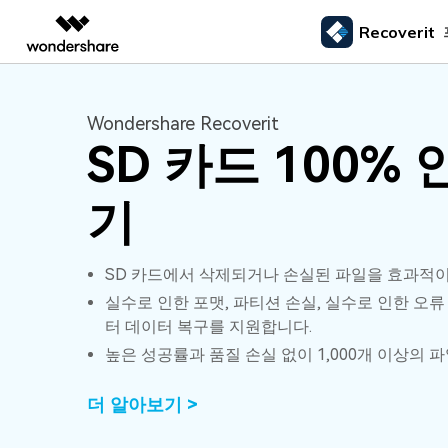
Recoverit
주요 제
AIGC 크리에이티비티
개요
솔루션
외장 저장장치 복구
삭제된
Wondershare Recoverit
미디어 복구하기
문서 복구하기
동영상 크리에이티비티
마인드맵 및 다이어그
PDF 솔루션
엔터프라이즈
드라이브에서 복구
Recoverit - Windows 버전
Recover
SD 카드 100%
USB 복구
휴지통 
Filmora
EdrawMax
PDFelement
사진 복구
파일 복
교육
선도적인 데이터 복구 전문가
Mac 시스
메모리 카드 복구
쉽고 재미있는 영상 편집
순서도 프로그램
외장하드 복구
파일 영
기
파트너
UniConverter
EdrawMind
동영상 복구
엑셀 복
하드 드라이브 복구
올인원 미디어 툴박스
마인드맵 프로그램
SD카드 복구
하드디
USB 데이터 복구
DemoCreator
기타 장치 복구
SD 카드에서 삭제되거나 손실된 파일을 효과적이
강력한 화면 녹화
파티션 복구
실수로 인한 포맷, 파티션 손실, 실수로 인한 오류
Media.io
AI 동영상, 이미지, 음악 생성기
터 데이터 복구를 지원합니다.
쓰레기통 복구
높은 성공률과 품질 손실 없이 1,000개 이상의 
리눅스 데이터 복구
더 알아보기 >
NAS 데이터 복구