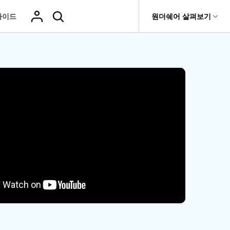
가이드
도움말 센터
원더쉐어 살펴보기
티
원더쉐어 소개
기타
티비티
 제품
유틸리티
비즈니스
삭제된 미디
복구 솔루션
기타 프로그램
복구 프로그램 비교
어 복구
it
Dr.Fone
USB 드라이브 복구
회사 소개
Repairit - 데이터 복구
드론 데이터 복
GoPro 동영상
복구
부팅되지 않는 컴퓨터 복구
사진 복
동영상
구
복구
Recoverit
New
뉴스룸
UBackit - 데이터 백업
t
하드 드라이브 복구
구
복구
영상, 사진 등 복구
기타 복구
게임 데이터 복
맞춤형 솔루션
플랜 및 가격
Hot
e
윈도우 시스템 복구
파일 복
구
>>
Hot
기 관리
도움말 센터
구
오디오
fe
복구
 앱
삭제된 파일
데이터 손실 시나리오
복구
Windows 시
삭제되지 않은