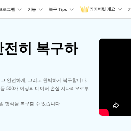
리커버릿 개요
품
프로그램
비즈니스
기능
회사 소개
복구 Tips
뉴스룸
플랜 및 가격
유틸리
회사 소개
 파일 복구
원더쉐어의 스토리
손상된 파일 복구
디바이스 복구하기
램 제품
마인드맵 및 다이어그램
PDF 제품
동영상 크리에이
유틸리티
it - Mac 버전
리커버릿 무료 버전
 안전히 복구하
비우기 복구
손상된 사진 파일 복구
채용 정보
EdrawMind
PDFelement
Filmora
Recover
구
NAS 복구
템에서 무제한 데이터 복구
분실/삭제된 데이터 무료 복구
PDF 제작 및 편집
데이터 
구 삭제 복구
손상된 동영상 파일 복구
문의하기
EdrawMax
UniConverter
도큐먼트 클라우드
Repairi
구
Linux 복구
클라우드 기반 파일 관리
손상된 동
스크 복구
손상된 문서 파일 복구
DemoCreator
PDFelement Online
Dr.Fon
SD 카드 복구
고 안전하게, 그리고 완벽하게 복구합니다.
무료 온라인 PDF 도구
모바일 기
 등 500개 이상의 데이터 손실 시나리오로부
HiPDF
FamiSa
파티션 복구
무료 올인원 온라인 PDF 도구
자녀 보호
파일 형식을 복구할 수 있습니다.
더 많은 솔루션 찾기
모든 제품 알아보기
리커버릿 모든 기능 확인하기