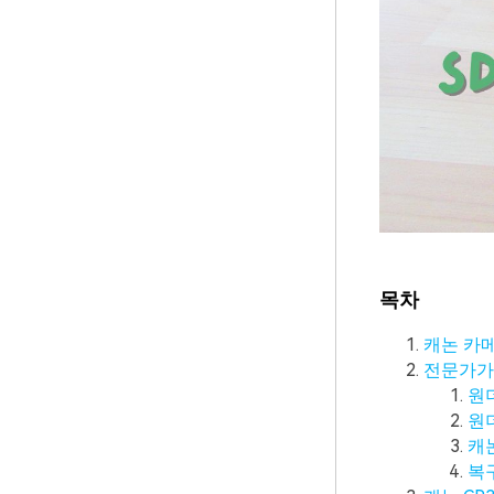
목차
캐논 카메
전문가가 
원
원
캐
복