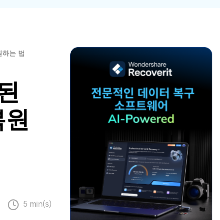
파일 복
워드 복
스템 복구
데이터 복구
구
구
포맷 데이터 복
공장 초기화 복
엑셀 복
PPT 복
구
구
구
구
디스크 손상 복
RAW 디스크
원하는 법
ZIP 복구
이메일
구
복구
복구
맷된
RAID 디스크
복구
New
복원
5 min(s)