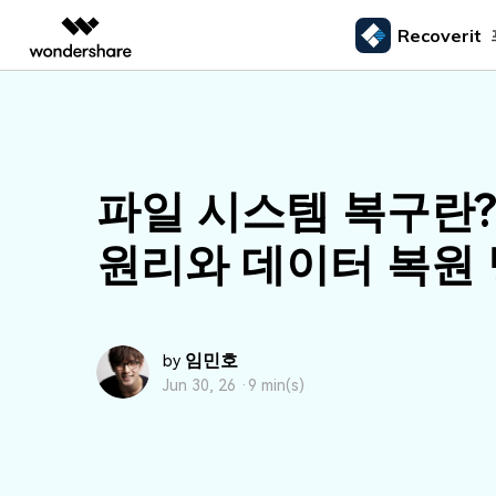
Recoverit
주요 제
AIGC 크리에이티비티
개요
솔루션
외장 저장장치 복구
삭제된
미디어 복구하기
문서 복구하기
동영상 크리에이티비티
마인드맵 및 다이어그
PDF 솔루션
엔터프라이즈
드라이브에서 복구
Recoverit - Windows 버전
Recover
USB 복구
휴지통 
Filmora
EdrawMax
PDFelement
사진 복구
파일 복
교육
선도적인 데이터 복구 전문가
Mac 시스
파일 시스템 복구란?
메모리 카드 복구
쉽고 재미있는 영상 편집
순서도 프로그램
외장하드 복구
파일 영
파트너
UniConverter
EdrawMind
동영상 복구
엑셀 복
하드 드라이브 복구
원리와 데이터 복원
올인원 미디어 툴박스
마인드맵 프로그램
SD카드 복구
하드디
USB 데이터 복구
DemoCreator
기타 장치 복구
강력한 화면 녹화
파티션 복구
Media.io
임민호
AI 동영상, 이미지, 음악 생성기
by
쓰레기통 복구
Jun 30, 26 ·
9 min(s)
리눅스 데이터 복구
NAS 데이터 복구