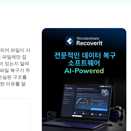
파일 복
워드 복
스템 복구
데이터 복구
구
구
포맷 데이터 복
공장 초기화 복
엑셀 복
PPT 복
구
구
구
구
디스크 손상 복
RAW 디스크
ZIP 복구
이메일
구
복구
복구
되어 파일이 사
RAID 디스크
된 파일에만 집
복구
New
어 있는지 알려
파일 복구가 무
 손실된 구조를
한 이유를 알