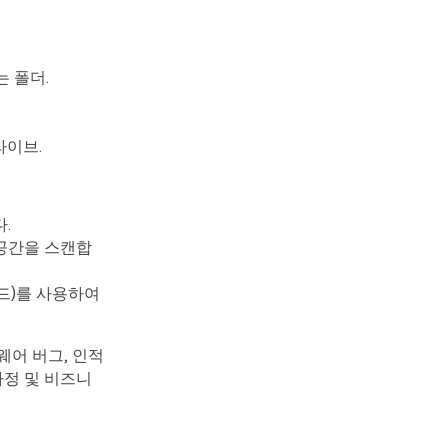
는 폴더.
라이브.
.
공간을 스캔합
드)를 사용하여
어 버그, 인적
정 및 비즈니