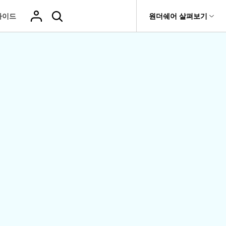
가이드
도움말 센터
원더쉐어 살펴보기
티
원더쉐어 소개
기타
티비티
 제품
유틸리티
비즈니스
삭제된 미디
복구 솔루션
기타 프로그램
복구 프로그램 비교
어 복구
it
Dr.Fone
USB 드라이브 복구
회사 소개
Repairit - 데이터 복구
드론 데이터 복
GoPro 동영상
복구
부팅되지 않는 컴퓨터 복구
사진 복
동영상
구
복구
Recoverit
New
뉴스룸
UBackit - 데이터 백업
t
하드 드라이브 복구
구
복구
영상, 사진 등 복구
기타 복구
게임 데이터 복
맞춤형 솔루션
플랜 및 가격
Hot
e
윈도우 시스템 복구
파일 복
구
>>
Hot
기 관리
도움말 센터
구
오디오
fe
복구
 앱
삭제된 파일
데이터 손실 시나리오
복구
Windows 시
삭제되지 않은