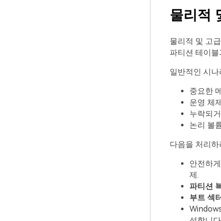
물리적 
물리적 및 고급
파티션 테이블과
일반적인 시나
중요한 메
운영 체제
누락되거
논리 볼륨
다음을 처리하
안전하게
제.
파티션 
부트 섹
Windo
성합니다