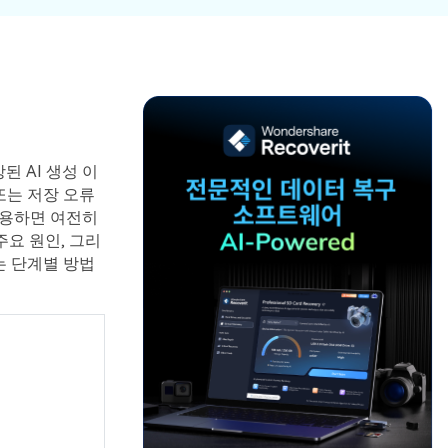
파일 복
워드 복
스템 복구
데이터 복구
구
구
포맷 데이터 복
공장 초기화 복
엑셀 복
PPT 복
구
구
구
구
디스크 손상 복
RAW 디스크
ZIP 복구
이메일
구
복구
복구
된 AI 생성 이
RAID 디스크
또는 저장 오류
복구
New
 사용하면 여전히
주요 원인, 그리
는 단계별 방법