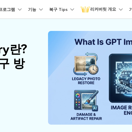
리커버릿 개요
품
프로그램
비즈니스
기능
회사 소개
복구 Tips
뉴스룸
플랜 및 가격
유틸리
회사 소개
 파일 복구
원더쉐어의 스토리
손상된 파일 복구
디바이스 복구하기
램 제품
마인드맵 및 다이어그램
PDF 제품
동영상 크리에이
유틸리티
it - Mac 버전
리커버릿 무료 버전
비우기 복구
손상된 사진 파일 복구
ery란?
채용 정보
EdrawMind
PDFelement
Filmora
Recover
구
NAS 복구
템에서 무제한 데이터 복구
분실/삭제된 데이터 무료 복구
PDF 제작 및 편집
데이터 
구 삭제 복구
손상된 동영상 파일 복구
문의하기
구 방
EdrawMax
UniConverter
도큐먼트 클라우드
Repairi
구
Linux 복구
클라우드 기반 파일 관리
손상된 동
스크 복구
손상된 문서 파일 복구
DemoCreator
PDFelement Online
Dr.Fon
SD 카드 복구
무료 온라인 PDF 도구
모바일 기
HiPDF
FamiSa
파티션 복구
무료 올인원 온라인 PDF 도구
자녀 보호
더 많은 솔루션 찾기
모든 제품 알아보기
리커버릿 모든 기능 확인하기