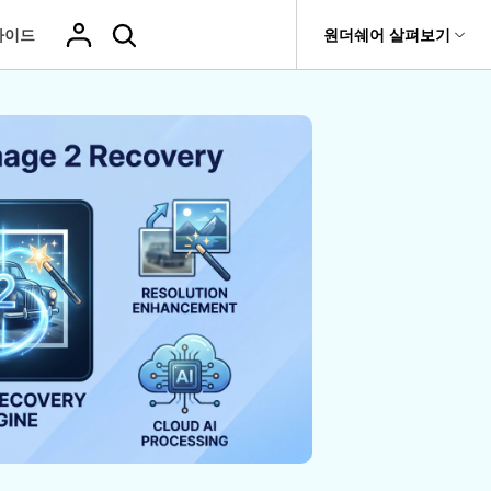
가이드
도움말 센터
원더쉐어 살펴보기
티
원더쉐어 소개
기타
티비티
 제품
유틸리티
비즈니스
삭제된 미디
복구 솔루션
기타 프로그램
복구 프로그램 비교
어 복구
it
Dr.Fone
USB 드라이브 복구
회사 소개
Repairit - 데이터 복구
드론 데이터 복
GoPro 동영상
복구
부팅되지 않는 컴퓨터 복구
사진 복
동영상
구
복구
Recoverit
New
뉴스룸
UBackit - 데이터 백업
t
하드 드라이브 복구
구
복구
영상, 사진 등 복구
기타 복구
게임 데이터 복
맞춤형 솔루션
플랜 및 가격
Hot
e
윈도우 시스템 복구
파일 복
구
>>
Hot
기 관리
도움말 센터
구
오디오
fe
복구
 앱
삭제된 파일
데이터 손실 시나리오
복구
Windows 시
삭제되지 않은