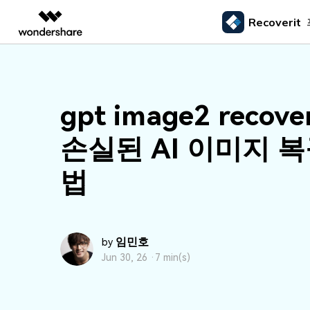
Recoverit
주요 제
AIGC 크리에이티비티
개요
솔루션
외장 저장장치 복구
삭제된
미디어 복구하기
문서 복구하기
동영상 크리에이티비티
마인드맵 및 다이어그
PDF 솔루션
엔터프라이즈
드라이브에서 복구
Recoverit - Windows 버전
Recover
USB 복구
휴지통 
gpt image2 recov
Filmora
EdrawMax
PDFelement
사진 복구
파일 복
교육
선도적인 데이터 복구 전문가
Mac 시스
메모리 카드 복구
쉽고 재미있는 영상 편집
순서도 프로그램
외장하드 복구
파일 영
손실된 AI 이미지 복
파트너
UniConverter
EdrawMind
동영상 복구
엑셀 복
하드 드라이브 복구
올인원 미디어 툴박스
마인드맵 프로그램
SD카드 복구
하드디
법
USB 데이터 복구
DemoCreator
기타 장치 복구
강력한 화면 녹화
파티션 복구
Media.io
AI 동영상, 이미지, 음악 생성기
쓰레기통 복구
임민호
by
Jun 30, 26 ·
7 min(s)
리눅스 데이터 복구
NAS 데이터 복구