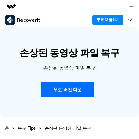
Recoverit
주요 제품
무료 체험하기
AIGC 크리에이티비티
프로그램
비즈니스
유틸리티
개요
손상된 동영상 파일 복구
기능
회사 소개
솔루션
Recoverit - Windows 버전
미디어 복구하기
뉴스룸
선도적인 데이터 복구 전문가
복구 Tips
손상된 동영상 파일 복구
무료 체험
외장 저장장치 복구
문서 복구하기
플랜 및 가격
리커버릿 개요
무료 버전 다운
삭제된 파일 복구
도움말 센터
디바이스 복구하기
드라이브에서 복구
가이드
Recoverit - Mac 버전
손상된 파일 복구
삭제된 미디어 복구
Mac 시스템에서 무제한 데이터 복구
다운로드
로그인
리커버릿 모든 기능 확인하기
기타
홈
>
복구 Tips
>
손상된 동영상 파일 복구
무료 체험
복구 솔루션