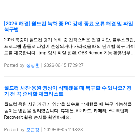
search
더 많은 솔루션 찾기
삭제된 파일 복구
리커버릿 무료 버전
[2026 해결] 월드컵 녹화 중 PC 강제 종료 오류 해결 및 파일
데이터 손실 시나리오
복구법
분실/삭제된 데이터 무료 복구
2026 북중미 월드컵 경기 녹화 중 갑작스러운 전원 차단, 블루스크린,
무료 체험
프로그램 충돌로 파일이 손상되거나 사라졌을 때의 단계별 복구 가이
모든 기능 확인하기
드를 제공합니다. .tmp 임시 파일 변환, OBS Remux 기능 활용법부터
Wondershare Recoverit의 고급 동영상 복구 기능을 통한 수동 복구
Posted by
정상훈
|
2026-06-15 17:29:27
팁을 확인해 보세요.
기타 프로그램
Repairit - 데이터 복구
월드컵 사진·응원 영상이 삭제됐을 때 복구할 수 있나요? 경
기 전 꼭 준비할 체크리스트
UBackit - 데이터 백업
월드컵 응원 사진과 경기 영상을 실수로 삭제했을 때 복구 가능성을
높이는 방법을 정리했습니다. 휴대폰, SD 카드, 카메라, PC 백업과
Recoverit 활용 순서를 확인하세요.
Posted by
모근정
|
2026-06-05 11:18:28