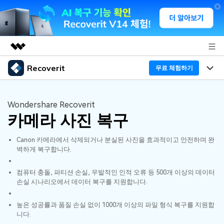
Recoverit
주요 제품
무료 체험하기
AIGC 크리에이티비티
프로그램
비즈니스
유틸리티
Wondershare Recoverit
개요
카메라 사진 복구
기능
회사 소개
솔루션
Recoverit - Windows 버전
Canon 카메라에서 삭제되거나 분실된 사진을 효과적이고 안전하며 완
미디어 복구하기
뉴스룸
선도적인 데이터 복구 전문가
복구 Tips
벽하게 복구합니다.
무료 체험
외장 저장장치 복구
문서 복구하기
플랜 및 가격
리커버릿 개요
컴퓨터 충돌, 파티션 손실, 우발적인 인적 오류 등 500개 이상의 데이터
손실 시나리오에서 데이터 복구를 지원합니다.
삭제된 파일 복구
도움말 센터
디바이스 복구하기
드라이브에서 복구
가이드
높은 성공률과 품질 손실 없이 1000개 이상의 파일 형식 복구를 지원합
Recoverit - Mac 버전
니다.
손상된 파일 복구
삭제된 미디어 복구