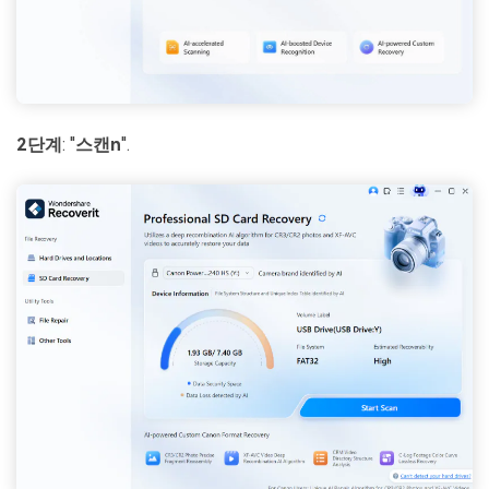
2단계
: "
스캔
n
".