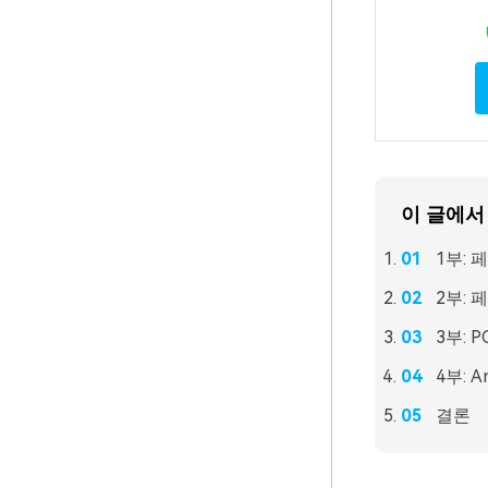
이 글에서
1부:
2부:
3부: 
4부: 
결론