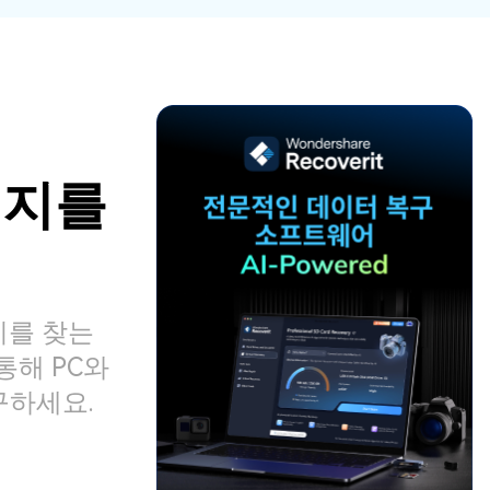
파일 복
워드 복
스템 복구
데이터 복구
구
구
포맷 데이터 복
공장 초기화 복
엑셀 복
PPT 복
구
구
구
구
디스크 손상 복
RAW 디스크
ZIP 복구
이메일
구
복구
복구
시지를
RAID 디스크
복구
New
지를 찾는
통해 PC와
복구하세요.