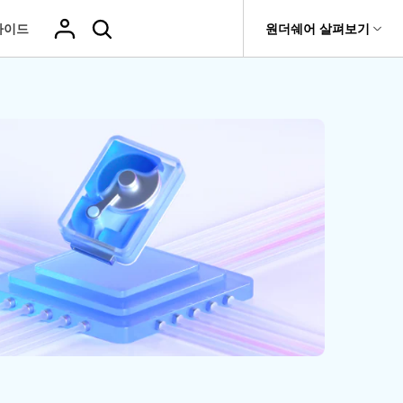
가이드
도움말 센터
원더쉐어 살펴보기
티
원더쉐어 소개
기타
티비티
 제품
유틸리티
비즈니스
삭제된 미디
복구 솔루션
기타 프로그램
복구 프로그램 비교
어 복구
it
Dr.Fone
USB 드라이브 복구
회사 소개
Repairit - 데이터 복구
드론 데이터 복
GoPro 동영상
복구
부팅되지 않는 컴퓨터 복구
사진 복
동영상
구
복구
Recoverit
New
뉴스룸
UBackit - 데이터 백업
t
하드 드라이브 복구
구
복구
영상, 사진 등 복구
기타 복구
게임 데이터 복
맞춤형 솔루션
플랜 및 가격
Hot
e
윈도우 시스템 복구
파일 복
구
>>
Hot
기 관리
도움말 센터
구
오디오
fe
복구
 앱
삭제된 파일
데이터 손실 시나리오
복구
Windows 시
삭제되지 않은