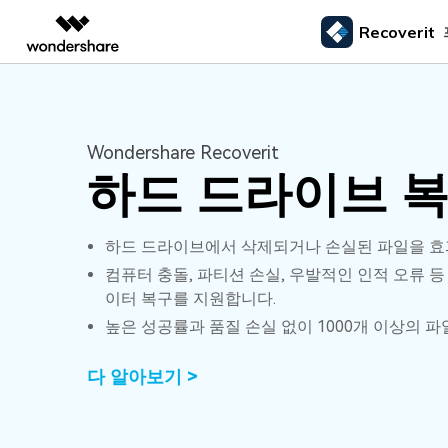
Recoverit
주요 제
AIGC 크리에이티비티
개요
솔루션
외장 저장장치 복구
삭제된
미디어 복구하기
문서 복구하기
동영상 크리에이티비티
마인드맵 및 다이어그
PDF 솔루션
엔터프라이즈
드라이브에서 복구
Recoverit - Windows 버전
Recover
Wondershare Recoverit
USB 복구
휴지통 
Filmora
EdrawMax
PDFelement
사진 복구
파일 복
교육
선도적인 데이터 복구 전문가
Mac 시스
하드 드라이브 
메모리 카드 복구
쉽고 재미있는 영상 편집
순서도 프로그램
외장하드 복구
파일 영
파트너
UniConverter
EdrawMind
동영상 복구
엑셀 복
하드 드라이브 복구
올인원 미디어 툴박스
마인드맵 프로그램
SD카드 복구
하드디
하드 드라이브에서 삭제되거나 손실된 파일을 효
USB 데이터 복구
DemoCreator
기타 장치 복구
컴퓨터 충돌, 파티션 손실, 우발적인 인적 오류 등
강력한 화면 녹화
이터 복구를 지원합니다.
파티션 복구
Media.io
높은 성공률과 품질 손실 없이 1000개 이상의 
AI 동영상, 이미지, 음악 생성기
쓰레기통 복구
다 알아보기 >
리눅스 데이터 복구
NAS 데이터 복구