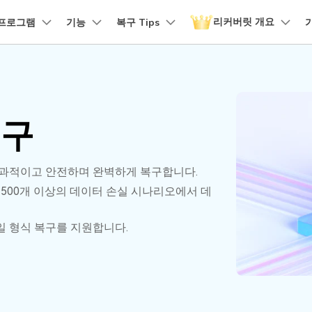
리커버릿 개요
품
프로그램
비즈니스
기능
회사 소개
복구 Tips
뉴스룸
플랜 및 가격
유틸리
회사 소개
 파일 복구
원더쉐어의 스토리
손상된 파일 복구
디바이스 복구하기
램 제품
마인드맵 및 다이어그램
PDF 제품
동영상 크리에이
유틸리티
it - Mac 버전
리커버릿 무료 버전
비우기 복구
손상된 사진 파일 복구
채용 정보
EdrawMind
PDFelement
Filmora
Recover
구
NAS 복구
템에서 무제한 데이터 복구
분실/삭제된 데이터 무료 복구
복구
PDF 제작 및 편집
데이터 
구 삭제 복구
손상된 동영상 파일 복구
문의하기
EdrawMax
UniConverter
도큐먼트 클라우드
Repairi
구
Linux 복구
클라우드 기반 파일 관리
손상된 동
스크 복구
손상된 문서 파일 복구
DemoCreator
과적이고 안전하며 완벽하게 복구합니다.
PDFelement Online
Dr.Fon
SD 카드 복구
 500개 이상의 데이터 손실 시나리오에서 데
무료 온라인 PDF 도구
모바일 기
HiPDF
FamiSa
파티션 복구
파일 형식 복구를 지원합니다.
무료 올인원 온라인 PDF 도구
자녀 보호
더 많은 솔루션 찾기
모든 제품 알아보기
리커버릿 모든 기능 확인하기