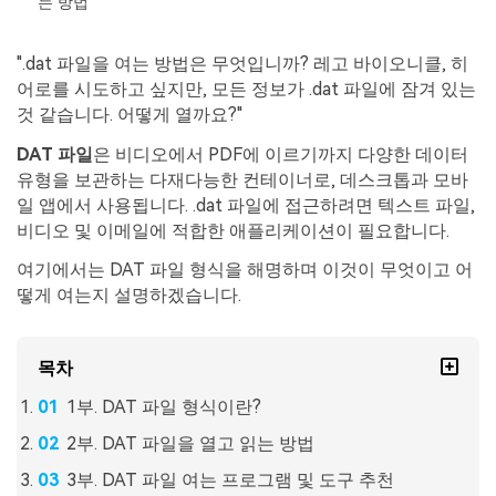
는 방법
무료 체험하기
인공지능 기반 영상, 사진, 문서 및 오디오 파일의 복
기타 복구
원 전문가
".dat 파일을 여는 방법은 무엇입니까? 레고 바이오니클, 히
어로를 시도하고 싶지만, 모든 정보가 .dat 파일에 잠겨 있는
자세히 보기
Repairit -- 이메일
것 같습니다. 어떻게 열까요?"
관련 제품
PST 및 OST 파일과 분실된 Outlook 이메일 복구 솔
DAT 파일
은 비디오에서 PDF에 이르기까지 다양한 데이터
루션
Relumi - 앱
유형을 보관하는 다재다능한 컨테이너로, 데스크톱과 모바
UBackit - 데이터 백업
일 앱에서 사용됩니다. .dat 파일에 접근하려면 텍스트 파일,
비디오 및 이메일에 적합한 애플리케이션이 필요합니다.
여기에서는 DAT 파일 형식을 해명하며 이것이 무엇이고 어
떻게 여는지 설명하겠습니다.
목차
1부. DAT 파일 형식이란?
2부. DAT 파일을 열고 읽는 방법
3부. DAT 파일 여는 프로그램 및 도구 추천