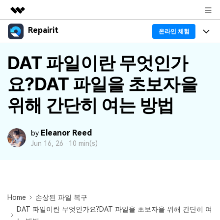
Repairit
주요 제품
온라인 체험
AIGC 크리에이티비티
프로그램
DAT 파일이란 무엇인가
비즈니스
유틸리티
개요
요?DAT 파일을 초보자을
기능
회사 소개
솔루션
리페어릿
AI
위해 간단히 여는 방법
기본 기능
Repairit 소개
뉴스룸
크로스 플랫폼 AI 복원 및 향상 도구
AI 보정
손상된 파일 복구 전문가
활용 & 가이드
플랜 및 가격
Eleanor Reed
by
무료 체험하기
Jun 16, 26 ·
10 min(s)
기술 인사이트
활용 팁
데이터 복구 사례
도움말 센터
가이드
데이터 복구
플랜 확인
Repairit -- 이메일
외장 저장장치 복구
Home
손상된 파일 복구
Outlook 이메일 복구 솔루션
DAT 파일이란 무엇인가요?DAT 파일을 초보자을 위해 간단히 여
Repairit
로그인
PC 복구