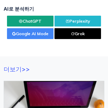
AI로 분석하기
ChatGPT
Perplexity
Google AI Mode
Grok
더보기>>