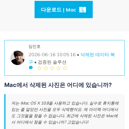
손상된 파일 복구
Mac 시스템에서 무제한 데이터 복구
리커버릿 모든 기능 확인하기
삭제된 미디어 복구
다운로드 | Mac
기타
무료 체험
로그인
다운로드
복구 솔루션
더 많은 솔루션 찾기
삭제된 파일 복구
search
리커버릿 무료 버전
임민호
분실/삭제된 데이터 무료 복구
2026-06-16 10:05:16 •
삭제된 데이터 복
데이터 손실 시나리오
구
• 검증된 솔루션
무료 체험
모든 기능 확인하기
Mac에서 삭제된 사진은 어디에 있습니까?
기타 프로그램
저는 iMac OS X 10.8을 사용하고 있습니다. 실수로 휴지통에
Repairit - 데이터 복구
있는 줄 알았던 사진을 모두 삭제했어요. 제 아이맥 어디에서
UBackit - 데이터 백업
도 그것들을 찾을 수 없습니다. 최근에 삭제된 사진은 Mac에
서 어디에서 찾을 수 있습니까? 고맙습니다!