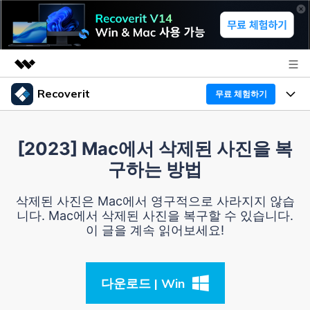
Recoverit
무료 체험하기
주요 제품
AIGC 크리에이티비티
프로그램
비즈니스
[2023] Mac에서 삭제된 사진을 복
유틸리티
구하는 방법
개요
기능
Recoverit - Windows 버전
회사 소개
솔루션
삭제된 사진은 Mac에서 영구적으로 사라지지 않습
선도적인 데이터 복구 전문가
미디어 복구하기
니다. Mac에서 삭제된 사진을 복구할 수 있습니다.
복구 Tips
뉴스룸
이 글을 계속 읽어보세요!
무료 체험
문서 복구하기
외장 저장장치 복구
리커버릿 개요
플랜 및 가격
디바이스 복구하기
삭제된 파일 복구
다운로드 | Win
드라이브에서 복구
Recoverit - Mac 버전
가이드
도움말 센터