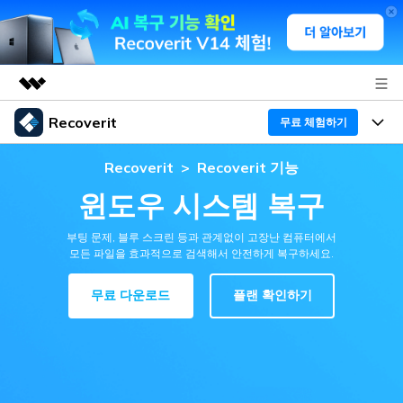
Recoverit
주요 제품
무료 체험하기
AIGC 크리에이티비티
프로그램
Recoverit
>
Recoverit 기능
비즈니스
유틸리티
윈도우 시스템 복구
개요
기능
회사 소개
솔루션
Recoverit - Windows 버전
부팅 문제, 블루 스크린 등과 관계없이 고장난 컴퓨터에서
미디어 복구하기
모든 파일을 효과적으로 검색해서 안전하게 복구하세요.
뉴스룸
선도적인 데이터 복구 전문가
복구 Tips
무료 다운로드
플랜 확인하기
무료 체험
외장 저장장치 복구
문서 복구하기
플랜 및 가격
리커버릿 개요
삭제된 파일 복구
도움말 센터
디바이스 복구하기
드라이브에서 복구
가이드
Recoverit - Mac 버전
손상된 파일 복구
삭제된 미디어 복구