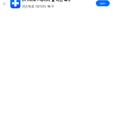
open
3단계로 데이터 복구
제품
원더쉐어
AI 탐색
도움말 센터