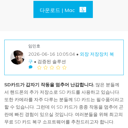
손상된 파일 복구
Mac 시스템에서 무제한 데이터 복구
리커버릿 모든 기능 확인하기
삭제된 미디어 복구
다운로드 | Mac
기타
무료 체험
로그인
다운로드
복구 솔루션
더 많은 솔루션 찾기
삭제된 파일 복구
search
리커버릿 무료 버전
임민호
분실/삭제된 데이터 무료 복구
2026-06-16 10:05:04 •
외장 저장장치 복
데이터 손실 시나리오
구
• 검증된 솔루션
무료 체험
모든 기능 확인하기
SD카드가 갑자기 작동을 멈추어 난감합니다.
많은 분들께
서 핸드폰의 추가 저장소로 SD 카드를 사용하고 있습니다.
기타 프로그램
또한 카메라를 자주 다루는 분들께 SD 카드는 필수품이라고
Repairit - 데이터 복구
할 수 있습니다. 그런데 이 SD 카드가 종종 작동을 멈추어 곤
UBackit - 데이터 백업
란에 빠진 경험이 있으실 것입니다. 여러분들을 위해 최고의
무료 SD 카드 복구 소프트웨어를 추천드리고자 합니다.