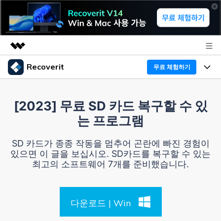
Recoverit
무료 체험하기
주요 제품
AIGC 크리에이티비티
프로그램
비즈니스
[2023] 무료 SD 카드 복구할 수 있
유틸리티
는 프로그램
개요
기능
Recoverit - Windows 버전
회사 소개
솔루션
SD 카드가 종종 작동을 멈추어 곤란에 빠진 경험이
선도적인 데이터 복구 전문가
미디어 복구하기
있으면 이 글을 보십시오. SD카드를 복구할 수 있는
복구 Tips
뉴스룸
최고의 소프트웨어 7개를 준비했습니다.
무료 체험
문서 복구하기
외장 저장장치 복구
리커버릿 개요
플랜 및 가격
디바이스 복구하기
삭제된 파일 복구
다운로드 | Win
드라이브에서 복구
Recoverit - Mac 버전
가이드
도움말 센터