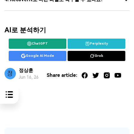
AI로 분석하기
ChatGPT
Perplexity
Google AI Mode
Grok
정상훈
Share article:
Jun 16, 26