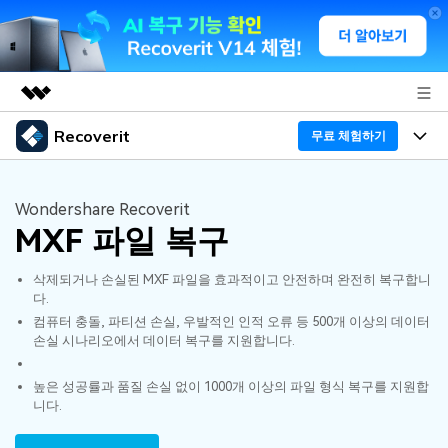
Recoverit
주요 제품
무료 체험하기
AIGC 크리에이티비티
프로그램
비즈니스
유틸리티
Wondershare Recoverit
개요
MXF 파일 복구
기능
회사 소개
솔루션
Recoverit - Windows 버전
삭제되거나 손실된 MXF 파일을 효과적이고 안전하며 완전히 복구합니
미디어 복구하기
뉴스룸
선도적인 데이터 복구 전문가
복구 Tips
다.
컴퓨터 충돌, 파티션 손실, 우발적인 인적 오류 등 500개 이상의 데이터
무료 체험
외장 저장장치 복구
문서 복구하기
플랜 및 가격
리커버릿 개요
손실 시나리오에서 데이터 복구를 지원합니다.
삭제된 파일 복구
도움말 센터
높은 성공률과 품질 손실 없이 1000개 이상의 파일 형식 복구를 지원합
디바이스 복구하기
드라이브에서 복구
가이드
니다.
Recoverit - Mac 버전
손상된 파일 복구
삭제된 미디어 복구