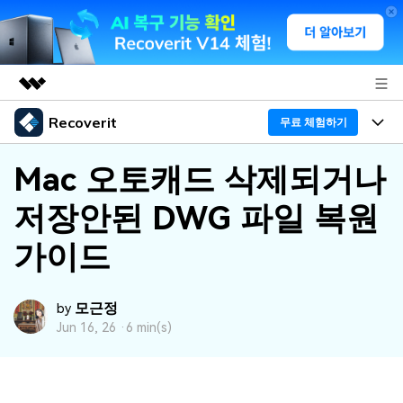
Recoverit
주요 제품
무료 체험하기
AIGC 크리에이티비티
프로그램
비즈니스
Mac 오토캐드 삭제되거나
유틸리티
개요
저장안된 DWG 파일 복원
기능
회사 소개
솔루션
Recoverit - Windows 버전
가이드
미디어 복구하기
뉴스룸
선도적인 데이터 복구 전문가
복구 Tips
무료 체험
외장 저장장치 복구
문서 복구하기
플랜 및 가격
리커버릿 개요
모근정
by
Jun 16, 26 ·
6 min(s)
삭제된 파일 복구
도움말 센터
디바이스 복구하기
드라이브에서 복구
가이드
Recoverit - Mac 버전
손상된 파일 복구
삭제된 미디어 복구