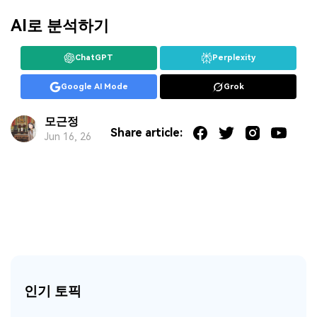
AI로 분석하기
ChatGPT
Perplexity
Google AI Mode
Grok
모근정
Share article:
Jun 16, 26
인기 토픽