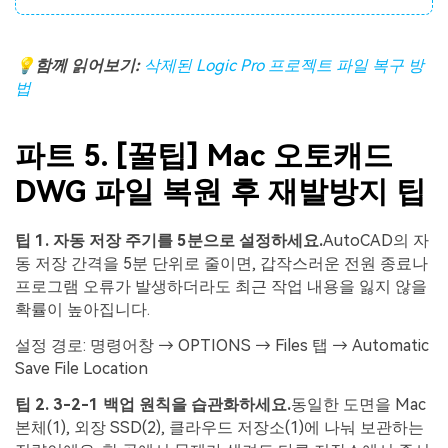
💡
함께
읽어보기
:
삭제된
Logic Pro
프로젝트
파일
복구
방
법
파트 5. [꿀팁] Mac 오토캐드
DWG 파일 복원 후 재발방지 팁
팁
1.
자동
저장
주기를
5
분으로
설정하세요
.
AutoCAD의 자
동 저장 간격을 5분 단위로 줄이면, 갑작스러운 전원 종료나
프로그램 오류가 발생하더라도 최근 작업 내용을 잃지 않을
확률이 높아집니다.
설정 경로: 명령어창 → OPTIONS → Files 탭 → Automatic
Save File Location
팁
2. 3-2-1
백업
원칙을
습관화하세요
.
동일한 도면을 Mac
본체(1), 외장 SSD(2), 클라우드 저장소(1)에 나눠 보관하는