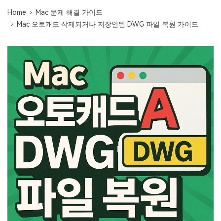
Mac 시스템에서 무제한 데이터 복구
다운로드
로그인
리커버릿 모든 기능 확인하기
Home
Mac 문제 해결 가이드
기타
Mac 오토캐드 삭제되거나 저장안된 DWG 파일 복원 가이드
무료 체험
복구 솔루션
search
더 많은 솔루션 찾기
삭제된 파일 복구
리커버릿 무료 버전
데이터 손실 시나리오
분실/삭제된 데이터 무료 복구
무료 체험
모든 기능 확인하기
기타 프로그램
Repairit - 데이터 복구
UBackit - 데이터 백업