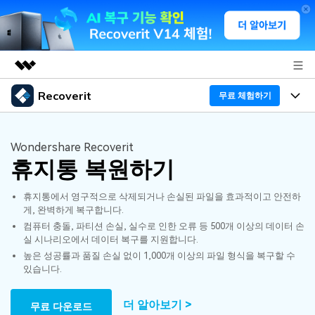
Recoverit
주요 제품
무료 체험하기
AIGC 크리에이티비티
프로그램
비즈니스
유틸리티
Wondershare Recoverit
개요
휴지통 복원하기
기능
회사 소개
솔루션
Recoverit - Windows 버전
휴지통에서 영구적으로 삭제되거나 손실된 파일을 효과적이고 안전하
미디어 복구하기
뉴스룸
선도적인 데이터 복구 전문가
복구 Tips
게, 완벽하게 복구합니다.
컴퓨터 충돌, 파티션 손실, 실수로 인한 오류 등 500개 이상의 데이터 손
무료 체험
외장 저장장치 복구
문서 복구하기
플랜 및 가격
리커버릿 개요
실 시나리오에서 데이터 복구를 지원합니다.
높은 성공률과 품질 손실 없이 1,000개 이상의 파일 형식을 복구할 수
삭제된 파일 복구
있습니다.
도움말 센터
디바이스 복구하기
드라이브에서 복구
가이드
Recoverit - Mac 버전
손상된 파일 복구
더 알아보기 >
무료 다운로드
삭제된 미디어 복구