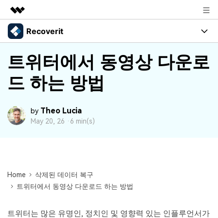
Recoverit
주요 제품
AIGC 크리에이티비티
프로그램
비즈니스
트위터에서 동영상 다운로
유틸리티
개요
드 하는 방법
기능
회사 소개
솔루션
Recoverit - Windows 버전
미디어 복구하기
선도적인 데이터 복구 전문가
뉴스룸
복구 Tips
Theo Lucia
by
May 20, 26 ·
6 min(s)
무료 체험
외장 저장장치 복구
문서 복구하기
플랜 및 가격
리커버릿 개요
삭제된 파일 복구
도움말 센터
디바이스 복구하기
드라이브에서 복구
가이드
Recoverit - Mac 버전
손상된 파일 복구
Home
삭제된 데이터 복구
삭제된 미디어 복구
Mac 시스템에서 무제한 데이터 복구
트위터에서 동영상 다운로드 하는 방법
리커버릿 모든 기능 확인하기
로그인
기타
무료 체험
복구 솔루션
트위터는 많은 유명인, 정치인 및 영향력 있는 인플루언서가