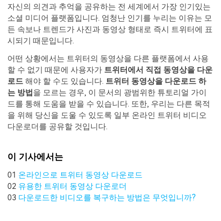
자신의 의견과 추억을 공유하는 전 세계에서 가장 인기있는
search
더 많은 솔루션 찾기
삭제된 파일 복구
소셜 미디어 플랫폼입니다. 엄청난 인기를 누리는 이유는 모
든 속보나 트렌드가 사진과 동영상 형태로 즉시 트위터에 표
리커버릿 무료 버전
시되기 때문입니다.
데이터 손실 시나리오
분실/삭제된 데이터 무료 복구
어떤 상황에서는 트위터의 동영상을 다른 플랫폼에서 사용
할 수 없기 때문에 사용자가
트위터에서 직접 동영상을 다운
무료 체험
모든 기능 확인하기
로드
해야 할 수도 있습니다.
트위터 동영상을 다운로드 하
는 방법
을 모르는 경우, 이 문서의 광범위한 튜토리얼 가이
드를 통해 도움을 받을 수 있습니다. 또한, 우리는 다른 목적
을 위해 당신을 도울 수 있도록 일부 온라인 트위터 비디오
기타 프로그램
다운로더를 공유할 것입니다.
Repairit - 데이터 복구
UBackit - 데이터 백업
이 기사에서는
01
온라인으로 트위터 동영상 다운로드
02
유용한 트위터 동영상 다운로더
03
다운로드한 비디오를 복구하는 방법은 무엇입니까?