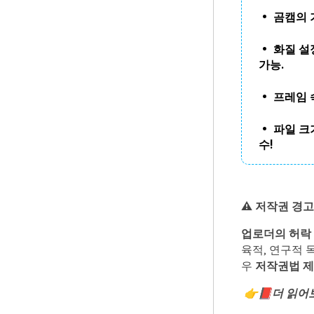
• 곰캠의 
• 화질 설
가능.
• 프레임 속
• 파일 크
수!
⚠
️
저작권
경고
업로더의 허락 
육적, 연구적 
우
저작권법 제
👉📕
더 읽어