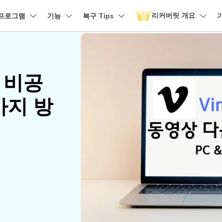
리커버릿 개요
품
프로그램
비즈니스
기능
회사 소개
복구 Tips
뉴스룸
플랜 및 가격
유틸리
회사 소개
 파일 복구
원더쉐어의 스토리
손상된 파일 복구
디바이스 복구하기
램 제품
마인드맵 및 다이어그램
PDF 제품
동영상 크리에이
유틸리티
it - Mac 버전
리커버릿 무료 버전
비우기 복구
손상된 사진 파일 복구
o 비공
채용 정보
EdrawMind
PDFelement
Filmora
Recover
구
NAS 복구
템에서 무제한 데이터 복구
분실/삭제된 데이터 무료 복구
PDF 제작 및 편집
데이터 
구 삭제 복구
손상된 동영상 파일 복구
문의하기
가지 방
EdrawMax
UniConverter
도큐먼트 클라우드
Repairi
구
Linux 복구
클라우드 기반 파일 관리
손상된 동
스크 복구
손상된 문서 파일 복구
DemoCreator
PDFelement Online
Dr.Fon
SD 카드 복구
무료 온라인 PDF 도구
모바일 기
HiPDF
FamiSa
파티션 복구
무료 올인원 온라인 PDF 도구
자녀 보호
더 많은 솔루션 찾기
모든 제품 알아보기
리커버릿 모든 기능 확인하기