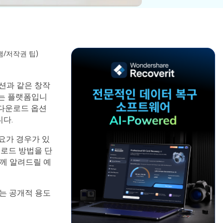
파일 복
워드 복
스템 복구
데이터 복구
구
구
포맷 데이터 복
공장 초기화 복
엑셀 복
PPT 복
구
구
구
구
디스크 손상 복
RAW 디스크
캠/저작권 팁)
ZIP 복구
이메일
구
복구
복구
이션과 같은 창작
RAID 디스크
하는 플랫폼입니
복구
New
 다운로드 옵션
니다.
요가 경우가 있
운로드 방법을 단
께 알려드릴 예
는 공개적 용도