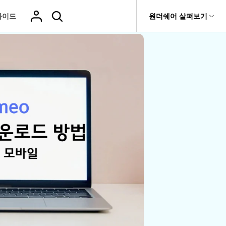
가이드
도움말 센터
원더쉐어 살펴보기
티
원더쉐어 소개
기타
티비티
 제품
유틸리티
비즈니스
삭제된 미디
복구 솔루션
기타 프로그램
복구 프로그램 비교
어 복구
it
Dr.Fone
USB 드라이브 복구
회사 소개
Repairit - 데이터 복구
드론 데이터 복
GoPro 동영상
복구
부팅되지 않는 컴퓨터 복구
사진 복
동영상
구
복구
Recoverit
New
뉴스룸
UBackit - 데이터 백업
t
하드 드라이브 복구
구
복구
영상, 사진 등 복구
기타 복구
게임 데이터 복
맞춤형 솔루션
플랜 및 가격
Hot
e
윈도우 시스템 복구
파일 복
구
>>
Hot
기 관리
도움말 센터
구
오디오
fe
복구
 앱
삭제된 파일
데이터 손실 시나리오
복구
Windows 시
삭제되지 않은