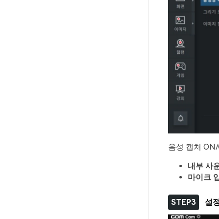
음성 캡처 ON/
내부
사
마이크
STEP3
설정