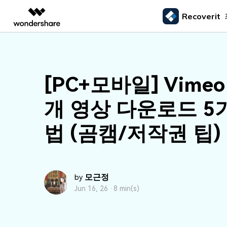
Recoverit
주요 제
AIGC 크리에이티비티
개요
솔루션
외장 저장장치 복구
삭제된
미디어 복구하기
문서 복구하기
동영상 크리에이티비티
마인드맵 및 다이어그
PDF 솔루션
엔터프라이즈
드라이브에서 복구
Recoverit - Windows 버전
Recover
USB 복구
휴지통 
[PC+모바일] Vime
Filmora
EdrawMax
PDFelement
사진 복구
파일 복
교육
선도적인 데이터 복구 전문가
Mac 시스
메모리 카드 복구
쉽고 재미있는 영상 편집
순서도 프로그램
외장하드 복구
파일 영
개 영상 다운로드 5
파트너
UniConverter
EdrawMind
동영상 복구
엑셀 복
하드 드라이브 복구
올인원 미디어 툴박스
마인드맵 프로그램
SD카드 복구
하드디
법 (곰캠/저작권 팁)
USB 데이터 복구
DemoCreator
기타 장치 복구
강력한 화면 녹화
파티션 복구
Media.io
AI 동영상, 이미지, 음악 생성기
쓰레기통 복구
모근정
by
Jun 16, 26 ·
8 min(s)
리눅스 데이터 복구
NAS 데이터 복구