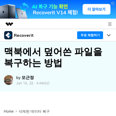
Recoverit
주요 제품
무료 체험하기
AIGC 크리에이티비티
프로그램
비즈니스
맥북에서 덮어쓴 파일을
유틸리티
개요
복구하는 방법
기능
회사 소개
솔루션
Recoverit - Windows 버전
미디어 복구하기
뉴스룸
선도적인 데이터 복구 전문가
복구 Tips
모근정
by
Jun 16, 26 ·
4 min(s)
무료 체험
외장 저장장치 복구
문서 복구하기
플랜 및 가격
리커버릿 개요
삭제된 파일 복구
도움말 센터
디바이스 복구하기
드라이브에서 복구
가이드
Recoverit - Mac 버전
손상된 파일 복구
Home
삭제된 데이터 복구
삭제된 미디어 복구