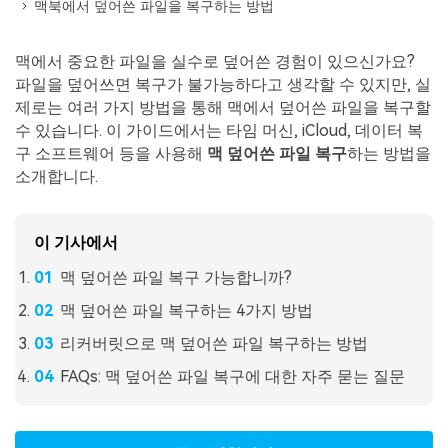
맥북에서 덮어쓴 파일을 복구하는 방법
Mac 시스템에서 무제한 데이터 복구
다운로드
로그인
리커버릿 모든 기능 확인하기
기타
무료 체험
복구 솔루션
맥에서 중요한 파일을 실수로 덮어쓴 경험이 있으신가요?
파일을 덮어쓰면 복구가 불가능하다고 생각할 수 있지만, 실
search
더 많은 솔루션 찾기
삭제된 파일 복구
제로는 여러 가지 방법을 통해 맥에서 덮어쓴 파일을 복구할
수 있습니다. 이 가이드에서는 타임 머신, iCloud, 데이터 복
리커버릿 무료 버전
구 소프트웨어 등을 사용해
맥 덮어쓴 파일 복구
하는 방법을
데이터 손실 시나리오
소개합니다.
분실/삭제된 데이터 무료 복구
무료 체험
모든 기능 확인하기
이 기사에서
맥 덮어쓴 파일 복구 가능합니까?
맥 덮어쓴 파일 복구하는 4가지 방법
기타 프로그램
리커버릿으로 맥 덮어쓴 파일 복구하는 방법
Repairit - 데이터 복구
FAQs: 맥 덮어쓴 파일 복구에 대한 자주 묻는 질문
UBackit - 데이터 백업