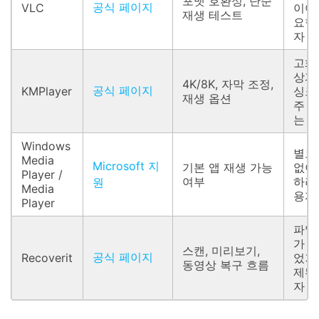
포맷 호환성, 단순
공식 페이지
VLC
이어
재생 테스트
요한
자
고화
상과
4K/8K, 자막 조정,
공식 페이지
KMPlayer
싱크
재생 옵션
주 
는 
Windows
별도
Media
Microsoft 지
기본 앱 재생 가능
없이
Player /
여부
하려
원
Media
용자
Player
파일
가 
스캔, 미리보기,
공식 페이지
Recoverit
었거
동영상 복구 흐름
제된
자