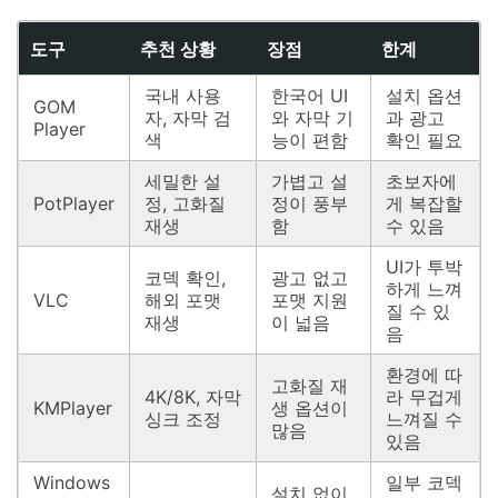
도구
추천 상황
장점
한계
국내 사용
한국어 UI
설치 옵션
GOM
자, 자막 검
와 자막 기
과 광고
Player
색
능이 편함
확인 필요
세밀한 설
가볍고 설
초보자에
PotPlayer
정, 고화질
정이 풍부
게 복잡할
재생
함
수 있음
UI가 투박
코덱 확인,
광고 없고
하게 느껴
VLC
해외 포맷
포맷 지원
질 수 있
재생
이 넓음
음
환경에 따
고화질 재
4K/8K, 자막
라 무겁게
KMPlayer
생 옵션이
싱크 조정
느껴질 수
많음
있음
Windows
일부 코덱
설치 없이