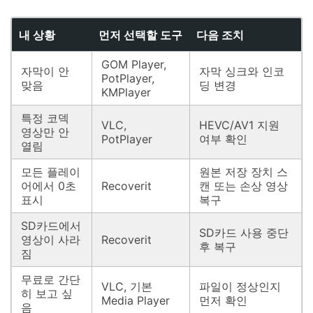
내 상황
먼저 선택할 도구
다음 조치
GOM Player,
자막이 안
자막 싱크와 인코
PotPlayer,
맞음
딩 변경
KMPlayer
특정 코덱
VLC,
HEVC/AV1 지원
영상만 안
PotPlayer
여부 확인
열림
모든 플레이
원본 저장 장치 스
어에서 0초
Recoverit
캔 또는 손상 영상
표시
복구
SD카드에서
SD카드 사용 중단
영상이 사라
Recoverit
후 복구
짐
무료로 간단
VLC, 기본
파일이 정상인지
히 보고 싶
Media Player
먼저 확인
음