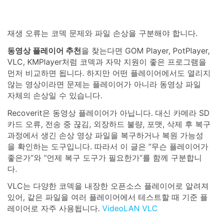
복구 솔루션
더 많은 솔루션 찾기
삭제된 파일 복구
재생 오류는 코덱 문제와 파일 손상을 구분해야 합니다.
search
리커버릿 무료 버전
동영상 플레이어 추천
을 찾는다면 GOM Player, PotPlayer,
분실/삭제된 데이터 무료 복구
데이터 손실 시나리오
VLC, KMPlayer처럼 코덱과 자막 지원이 좋은 프로그램을
먼저 비교하면 됩니다. 하지만 어떤 플레이어에서도 열리지
무료 체험
않는 영상이라면 문제는 플레이어가 아니라 동영상 파일
모든 기능 확인하기
자체의 손상일 수 있습니다.
Recoverit은 동영상 플레이어가 아닙니다. 대신 카메라 SD
기타 프로그램
카드 오류, 전송 중 끊김, 외장하드 불량, 포맷, 삭제 후 복구
과정에서 생긴 손상 영상 파일을 복구하거나 복원 가능성
Repairit - 데이터 복구
을 확인하는 도구입니다. 따라서 이 글은 “무슨 플레이어가
UBackit - 데이터 백업
좋은가”와 “언제 복구 도구가 필요한가”를 함께 구분합니
다.
VLC는 다양한 코덱을 내장한 오픈소스 플레이어로 알려져
있어, 같은 파일을 여러 플레이어에서 테스트할 때 기준 플
레이어로 자주 사용됩니다.
VideoLAN VLC