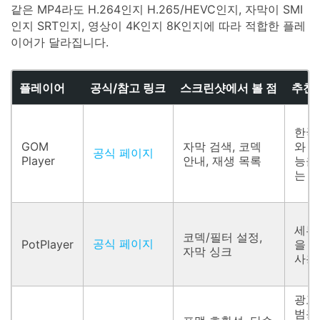
같은 MP4라도 H.264인지 H.265/HEVC인지, 자막이 SMI
인지 SRT인지, 영상이 4K인지 8K인지에 따라 적합한 플레
이어가 달라집니다.
플레이어
공식/참고 링크
스크린샷에서 볼 점
추천
한국어
GOM
자막 검색, 코덱
와 
공식 페이지
Player
안내, 재생 목록
능을
는 
세부
코덱/필터 설정,
공식 페이지
PotPlayer
을 
자막 싱크
사용
광고
범용