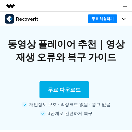
Recoverit
무료 체험하기
주요 제품
AIGC 크리에이티비티
프로그램
비즈니스
동영상 플레이어 추천｜영상
유틸리티
개요
기능
재생 오류와 복구 가이드
Recoverit - Windows 버전
회사 소개
솔루션
선도적인 데이터 복구 전문가
미디어 복구하기
복구 Tips
뉴스룸
무료 체험
문서 복구하기
외장 저장장치 복구
리커버릿 개요
무료 다운로드
플랜 및 가격
디바이스 복구하기
삭제된 파일 복구
드라이브에서 복구
개인정보 보호 · 악성코드 없음 · 광고 없음
Recoverit - Mac 버전
가이드
도움말 센터
손상된 파일 복구
3단계로 간편하게 복구
Mac 시스템에서 무제한 데이터 복구
리커버릿 모든 기능 확인하기
삭제된 미디어 복구
기타
무료 체험
로그인
다운로드