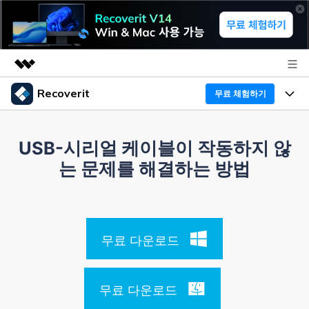
Recoverit
무료 체험하기
주요 제품
AIGC 크리에이티비티
프로그램
비즈니스
USB-시리얼 케이블이 작동하지 않
유틸리티
는 문제를 해결하는 방법
개요
기능
Recoverit - Windows 버전
회사 소개
솔루션
선도적인 데이터 복구 전문가
미디어 복구하기
복구 Tips
뉴스룸
무료 체험
무료 다운로드
문서 복구하기
외장 저장장치 복구
리커버릿 개요
플랜 및 가격
디바이스 복구하기
삭제된 파일 복구
무료 다운로드
드라이브에서 복구
Recoverit - Mac 버전
가이드
도움말 센터