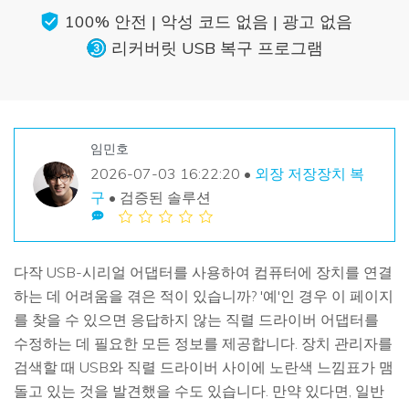
손상된 파일 복구
Mac 시스템에서 무제한 데이터 복구
100% 안전 | 악성 코드 없음 | 광고 없음
리커버릿 모든 기능 확인하기
삭제된 미디어 복구
리커버릿 USB 복구 프로그램
기타
무료 체험
로그인
다운로드
복구 솔루션
더 많은 솔루션 찾기
삭제된 파일 복구
search
리커버릿 무료 버전
임민호
분실/삭제된 데이터 무료 복구
2026-07-03 16:22:20 •
외장 저장장치 복
데이터 손실 시나리오
구
• 검증된 솔루션
무료 체험
모든 기능 확인하기
다작 USB-시리얼 어댑터를 사용하여 컴퓨터에 장치를 연결
하는 데 어려움을 겪은 적이 있습니까? '예'인 경우 이 페이지
기타 프로그램
를 찾을 수 있으면 응답하지 않는 직렬 드라이버 어댑터를
Repairit - 데이터 복구
수정하는 데 필요한 모든 정보를 제공합니다. 장치 관리자를
UBackit - 데이터 백업
검색할 때 USB와 직렬 드라이버 사이에 노란색 느낌표가 맴
돌고 있는 것을 발견했을 수도 있습니다. 만약 있다면, 일반