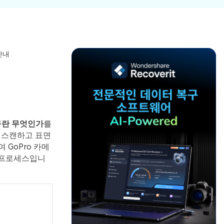
파일 복
워드 복
스템 복구
데이터 복구
구
구
포맷 데이터 복
공장 초기화 복
엑셀 복
PPT 복
구
구
구
구
디스크 손상 복
RAW 디스크
안내
ZIP 복구
이메일
구
복구
복구
RAID 디스크
복구
New
복구란 무엇인가
를
를 스캔하고 표면
GoPro 카메
는 프로세스입니