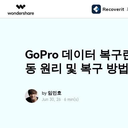
Recoverit
주요 제
AIGC 크리에이티비티
개요
솔루션
외장 저장장치 복구
삭제된
미디어 복구하기
문서 복구하기
동영상 크리에이티비티
마인드맵 및 다이어그
PDF 솔루션
엔터프라이즈
드라이브에서 복구
Recoverit - Windows 버전
Recover
USB 복구
휴지통 
Filmora
EdrawMax
PDFelement
사진 복구
파일 복
교육
선도적인 데이터 복구 전문가
Mac 시스
GoPro 데이터 복구
메모리 카드 복구
쉽고 재미있는 영상 편집
순서도 프로그램
외장하드 복구
파일 영
파트너
UniConverter
EdrawMind
동영상 복구
엑셀 복
하드 드라이브 복구
동 원리 및 복구 방
올인원 미디어 툴박스
마인드맵 프로그램
SD카드 복구
하드디
USB 데이터 복구
DemoCreator
기타 장치 복구
강력한 화면 녹화
파티션 복구
Media.io
임민호
AI 동영상, 이미지, 음악 생성기
by
쓰레기통 복구
Jun 30, 26 ·
6 min(s)
리눅스 데이터 복구
NAS 데이터 복구