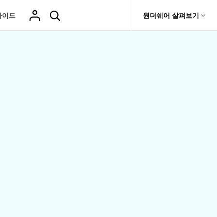
가이드
도움말 센터
원더쉐어 살펴보기
티
원더쉐어 소개
기타
티비티
 제품
유틸리티
비즈니스
삭제된 미디
복구 솔루션
기타 프로그램
복구 프로그램 비교
어 복구
it
Dr.Fone
USB 드라이브 복구
회사 소개
Repairit - 데이터 복구
드론 데이터 복
GoPro 동영상
복구
부팅되지 않는 컴퓨터 복구
사진 복
동영상
구
복구
Recoverit
New
뉴스룸
UBackit - 데이터 백업
t
하드 드라이브 복구
구
복구
영상, 사진 등 복구
기타 복구
게임 데이터 복
맞춤형 솔루션
플랜 및 가격
Hot
e
윈도우 시스템 복구
파일 복
구
>>
Hot
기 관리
도움말 센터
구
오디오
fe
복구
 앱
삭제된 파일
데이터 손실 시나리오
복구
Windows 시
삭제되지 않은