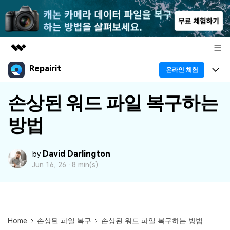
Repairit
주요 제품
온라인 체험
AIGC 크리에이티비티
프로그램
손상된 워드 파일 복구하는
비즈니스
유틸리티
개요
방법
기능
회사 소개
솔루션
리페어릿
AI
기본 기능
Repairit 소개
뉴스룸
David Darlington
크로스 플랫폼 AI 복원 및 향상 도구
by
AI 보정
Jun 16, 26 ·
8 min(s)
손상된 파일 복구 전문가
활용 & 가이드
플랜 및 가격
무료 체험하기
기술 인사이트
활용 팁
데이터 복구 사례
도움말 센터
가이드
Home
손상된 파일 복구
손상된 워드 파일 복구하는 방법
데이터 복구
플랜 확인