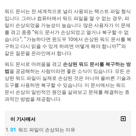
Repairit -- 이메일
외장 저장장치 복구
Outlook 이메일 복구 솔루션
워드 문서는 전 세계적으로 널리 사용되는 텍스트 파일 형식
Repairit
로그인
입니다. 그러나 컴퓨터에서 워드 파일을 열 수 없는 경우, 파
PC 복구
무료 체험하기
일이 손상되었을 가능성이 높습니다. 많은 사용자가 이 문제
인공지능 기반 영상, 사진, 문서 및 오디오 파일의 복
기타 복구
원 전문가
를 겪고 종종 "워드 문서가 손상되었고 열거나 복구할 수 없
습니다.", “가능하다면 윈도우 10에서 손상된 워드 문서를 복
구하고 다시 읽을 수 있게 하려면 어떻게 해야 합니까?”와
자세히 보기
Repairit -- 이메일
같은 질문을 온라인에서 합니다.
관련 제품
PST 및 OST 파일과 분실된 Outlook 이메일 복구 솔
워드 문서로 어려움을 겪고
손상된 워드 문서를 복구하는 방
루션
Relumi - 앱
법
을 궁금해하는 사람이라면 좋은 소식이 있습니다. 모든 손
UBackit - 데이터 백업
상된 워드 파일이 실제로 손상된 것은 아니며 올바른 기술과
도구를 사용하면 복구할 수 있습니다. 이 문서에서는 워드
문서 손상의 일반적인 원인을 살펴보고 문제를 해결하는 효
과적인 방법을 제공합니다.
이 기사에서
워드 파일이 손상되는 이유