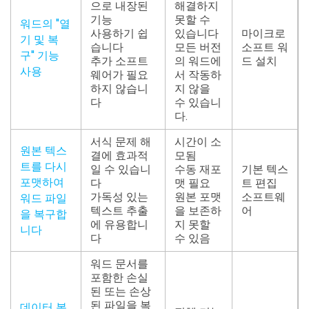
으로 내장된
해결하지
기능
못할 수
워드의 "열
사용하기 쉽
있습니다
마이크로
기 및 복
습니다
모든 버전
소프트 워
구" 기능
추가 소프트
의 워드에
드 설치
사용
웨어가 필요
서 작동하
하지 않습니
지 않을
다
수 있습니
다.
서식 문제 해
시간이 소
원본 텍스
결에 효과적
모됨
트를 다시
일 수 있습니
수동 재포
기본 텍스
포맷하여
다
맷 필요
트 편집
가독성 있는
원본 포맷
소프트웨
워드 파일
텍스트 추출
을 보존하
어
을 복구합
에 유용합니
지 못할
니다
다
수 있음
워드 문서를
포함한 손실
된 또는 손상
된 파일을 복
데이터 복