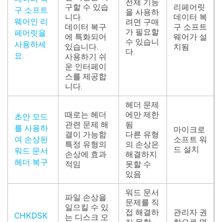
전체 기능
구할 수 있습
리페어릿
구 소프트
을 사용하
니다.
데이터 복
웨어인 리
려면 구매
데이터 복구
구 소프트
가 필요할
페어릿을
에 특화되어
웨어가 설
수 있습니
사용하세
있습니다.
치됨
다.
요.
사용하기 쉬
운 인터페이
스를 제공합
니다.
헤더 문제
때로는 헤더
에만 제한
초안 모드
관련 문제 해
됨
를 사용하
마이크로
결이 가능함
다른 유형
여 손상된
소프트 워
특정 유형의
의 손상은
드 설치
워드 문서
손상에 효과
해결하지
헤더 복구
적임
못할 수
있음
워드 문서
파일 손상을
문제를 직
일으킬 수 있
접 해결하
관리자 권
CHKDSK
는 디스크 오