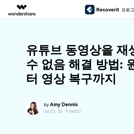
Recoverit
주요 제
프로그
AIGC 크리에이티비티
개요
솔루션
외장 저장장치 복구
삭제된
미디어 복구하기
문서 복구하기
동영상 크리에이티비티
마인드맵 및 다이어그
PDF 솔루션
엔터프라이즈
드라이브에서 복구
Recoverit - Windows 버전
Recover
USB 복구
휴지통 
유튜브 동영상을 재
Filmora
EdrawMax
PDFelement
사진 복구
파일 복
교육
선도적인 데이터 복구 전문가
Mac 시스
메모리 카드 복구
쉽고 재미있는 영상 편집
순서도 프로그램
외장하드 복구
파일 영
수 없음 해결 방법:
파트너
UniConverter
EdrawMind
동영상 복구
엑셀 복
무료 체험
하드 드라이브 복구
올인원 미디어 툴박스
마인드맵 프로그램
SD카드 복구
하드디
터 영상 복구까지
USB 데이터 복구
DemoCreator
기타 장치 복구
강력한 화면 녹화
파티션 복구
Media.io
AI 동영상, 이미지, 음악 생성기
쓰레기통 복구
Amy Dennis
by
Jul 03, 26 ·
9 min(s)
리눅스 데이터 복구
NAS 데이터 복구