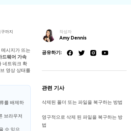
파일 복
워드 복
스템 복구
데이터 복구
구
구
포맷 데이터
공장 초기화
엑셀 복
PPT 복
복구
복구
구
구
디스크 손상
RAW 디스크
복구까지
작성자
Amy Dennis
ZIP 복구
이메일
복구
복구
복구
는 메시지가 뜨는
RAID 디스크
공유하기:
 하드웨어 가속
복구
New
 네트워크 확
브 영상 상태를
관련 기사
삭제된 폴더 또는 파일을 복구하는 방법
오류를 배제하
다른 브라우저
영구적으로 삭제 된 파일을 복구하는 방
법
을 수 있으