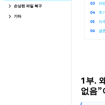
03
어떤
손상된 파일 복구
04
추가
기타
05
자주
06
결
1부.
없음”