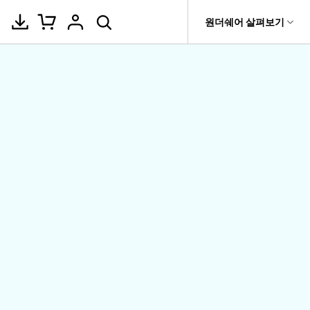
도움말 센터
원더쉐어 살펴보기
티
원더쉐어 소개
기타
티비티
 제품
유틸리티
비즈니스
삭제된 미디
복구 솔루션
기타 프로그램
복구 프로그램 비교
어 복구
it
Dr.Fone
USB 드라이브 복구
회사 소개
Repairit - 데이터 복구
드론 데이터
GoPro 동영상
복구
부팅되지 않는 컴퓨터 복구
사진 복
동영상
복구
복구
Recoverit
New
뉴스룸
UBackit - 데이터 백업
t
하드 드라이브 복구
구
복구
영상, 사진 등 복구
기타 복구
게임 데이터
맞춤형 솔루션
플랜 및 가격
Hot
윈도우 시스템 복구
파일 복
복구
>>
Hot
기 관리
도움말 센터
구
오디오
fe
복구
 앱
삭제된 파일
데이터 손실 시나리오
복구
Windows 시
삭제되지 않은