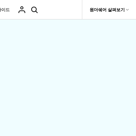
가이드
도움말 센터
원더쉐어 살펴보기
티
원더쉐어 소개
기타
티비티
 제품
유틸리티
비즈니스
삭제된 미디
복구 솔루션
기타 프로그램
복구 프로그램 비교
어 복구
it
Dr.Fone
USB 드라이브 복구
회사 소개
Repairit - 데이터 복구
드론 데이터 복
GoPro 동영상
복구
부팅되지 않는 컴퓨터 복구
사진 복
동영상
구
복구
Recoverit
New
뉴스룸
UBackit - 데이터 백업
t
하드 드라이브 복구
구
복구
영상, 사진 등 복구
기타 복구
게임 데이터 복
맞춤형 솔루션
플랜 및 가격
Hot
e
윈도우 시스템 복구
파일 복
구
>>
Hot
기 관리
도움말 센터
구
오디오
fe
복구
 앱
삭제된 파일
데이터 손실 시나리오
복구
Windows 시
삭제되지 않은