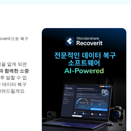
파일 복
워드 복
스템 복구
데이터 복구
구
구
포맷 데이터 복
공장 초기화 복
엑셀 복
PPT 복
구
구
구
구
디스크 손상 복
RAW 디스크
ZIP 복구
이메일
구
복구
verit으로 복구
복구
RAID 디스크
복구
New
을 알게 되면
과 함께한 소중
루 말할 수 없
 데이터 복구
알려드릴게요.