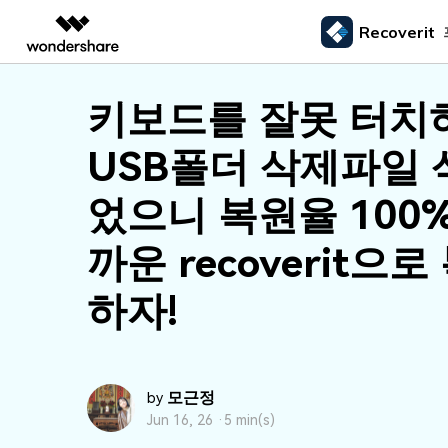
Recoverit
주요 제
AIGC 크리에이티비티
개요
솔루션
키보드를 잘못 터치
외장 저장장치 복구
삭제된
미디어 복구하기
문서 복구하기
동영상 크리에이티비티
마인드맵 및 다이어그
PDF 솔루션
엔터프라이즈
드라이브에서 복구
Recoverit - Windows 버전
Recover
USB 복구
휴지통 
USB폴더 삭제파일
Filmora
EdrawMax
PDFelement
사진 복구
파일 복
교육
선도적인 데이터 복구 전문가
Mac 시스
메모리 카드 복구
쉽고 재미있는 영상 편집
순서도 프로그램
외장하드 복구
파일 영
었으니 복원율 100
파트너
UniConverter
EdrawMind
동영상 복구
엑셀 복
하드 드라이브 복구
올인원 미디어 툴박스
마인드맵 프로그램
SD카드 복구
하드디
까운 recoverit으로
USB 데이터 복구
DemoCreator
기타 장치 복구
강력한 화면 녹화
하자!
파티션 복구
Media.io
AI 동영상, 이미지, 음악 생성기
쓰레기통 복구
리눅스 데이터 복구
모근정
by
NAS 데이터 복구
Jun 16, 26 ·
5 min(s)