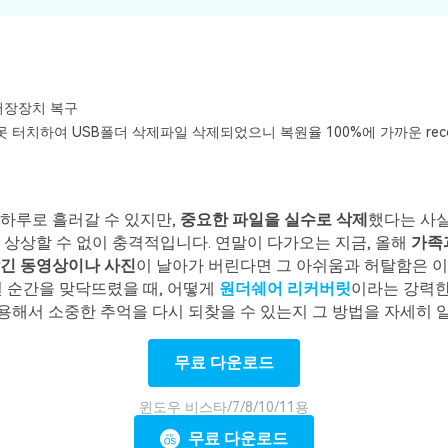
저장장치 복구
 터치하여 USB폴더 삭제파일 삭제되었으니 복원율 100%에 가까운 reco
하루로 흘러갈 수 있지만,
중요한 파일을 실수로 삭제
했다는 사실
 상상할 수 없이 충격적입니다. 연말이 다가오는 지금, 올해
가족
담긴 동영상이나 사진
이 날아가 버린다면 그 아쉬움과 허탈함은 이
런 순간을 맞닥뜨렸을 때, 어떻게
원더쉐어 리커버릿
이라는 강력한
해서 소중한 추억을 다시 되찾을 수 있는지 그 방법을 자세히 
무료 다운로드
윈도우 비스타/7/8/10/11용
모든 기능 확인하기
무료 다운로드