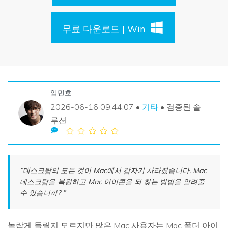
손상된 파일 복구
Mac 시스템에서 무제한 데이터 복구
리커버릿 모든 기능 확인하기
삭제된 미디어 복구
기타
무료 다운로드 | Win
무료 체험
로그인
다운로드
복구 솔루션
더 많은 솔루션 찾기
삭제된 파일 복구
search
리커버릿 무료 버전
임민호
분실/삭제된 데이터 무료 복구
데이터 손실 시나리오
2026-06-16 09:44:07 •
기타
• 검증된 솔
무료 체험
루션
모든 기능 확인하기
기타 프로그램
“데스크탑의 모든 것이 Mac에서 갑자기 사라졌습니다. Mac
데스크탑을 복원하고 Mac 아이콘을 되 찾는 방법을 알려줄
Repairit - 데이터 복구
수 있습니까? ”
UBackit - 데이터 백업
놀랍게 들릴지 모르지만 많은 Mac 사용자는 Mac 폴더 아이