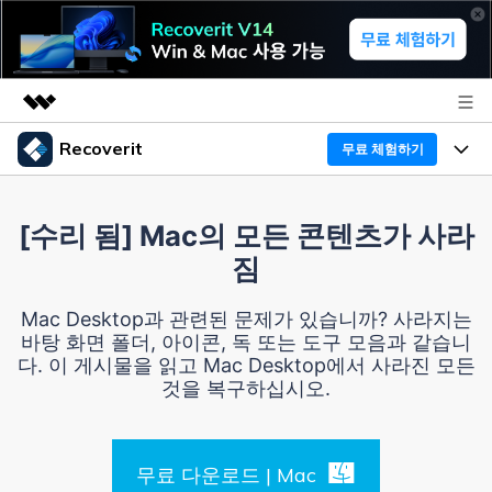
Recoverit
무료 체험하기
주요 제품
AIGC 크리에이티비티
프로그램
비즈니스
[수리 됨] Mac의 모든 콘텐츠가 사라
유틸리티
짐
개요
기능
Recoverit - Windows 버전
회사 소개
솔루션
Mac Desktop과 관련된 문제가 있습니까? 사라지는
선도적인 데이터 복구 전문가
미디어 복구하기
바탕 화면 폴더, 아이콘, 독 또는 도구 모음과 같습니
복구 Tips
뉴스룸
다. 이 게시물을 읽고 Mac Desktop에서 사라진 모든
무료 체험
문서 복구하기
것을 복구하십시오.
외장 저장장치 복구
리커버릿 개요
플랜 및 가격
디바이스 복구하기
삭제된 파일 복구
드라이브에서 복구
무료 다운로드 | Mac
Recoverit - Mac 버전
가이드
도움말 센터