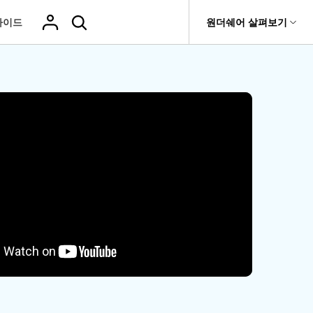
가이드
도움말 센터
원더쉐어 살펴보기
티
원더쉐어 소개
기타
티비티
 제품
유틸리티
비즈니스
삭제된 미디
복구 솔루션
기타 프로그램
복구 프로그램 비교
어 복구
it
Dr.Fone
USB 드라이브 복구
회사 소개
Repairit - 데이터 복구
드론 데이터 복
GoPro 동영상
복구
부팅되지 않는 컴퓨터 복구
사진 복
동영상
구
복구
Recoverit
New
뉴스룸
UBackit - 데이터 백업
t
하드 드라이브 복구
구
복구
영상, 사진 등 복구
기타 복구
게임 데이터 복
맞춤형 솔루션
플랜 및 가격
Hot
e
윈도우 시스템 복구
파일 복
구
>>
Hot
기 관리
도움말 센터
구
오디오
fe
복구
 앱
삭제된 파일
데이터 손실 시나리오
복구
Windows 시
삭제되지 않은