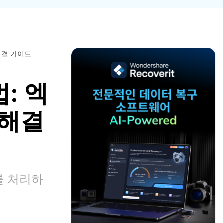
파일 복
워드 복
스템 복구
데이터 복구
구
구
포맷 데이터 복
공장 초기화 복
엑셀 복
PPT 복
구
구
구
구
디스크 손상 복
RAW 디스크
해결 가이드
ZIP 복구
이메일
구
복구
복구
: 엑
RAID 디스크
복구
New
 해결
를 처리하