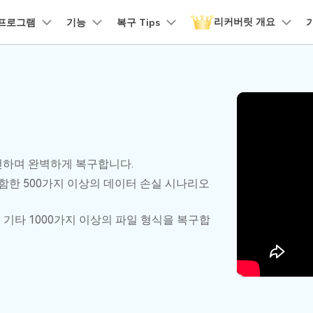
리커버릿 개요
품
프로그램
비즈니스
기능
회사 소개
복구 Tips
뉴스룸
플랜 및 가격
유틸리
회사 소개
 파일 복구
원더쉐어의 스토리
손상된 파일 복구
디바이스 복구하기
램 제품
마인드맵 및 다이어그램
PDF 제품
동영상 크리에이
유틸리티
it - Mac 버전
리커버릿 무료 버전
비우기 복구
손상된 사진 파일 복구
채용 정보
EdrawMind
PDFelement
Filmora
Recover
구
NAS 복구
템에서 무제한 데이터 복구
분실/삭제된 데이터 무료 복구
PDF 제작 및 편집
데이터 
구 삭제 복구
손상된 동영상 파일 복구
문의하기
EdrawMax
UniConverter
도큐먼트 클라우드
Repairi
구
Linux 복구
클라우드 기반 파일 관리
손상된 동
스크 복구
손상된 문서 파일 복구
안전하며 완벽하게 복구합니다.
DemoCreator
PDFelement Online
Dr.Fon
SD 카드 복구
포함한 500가지 이상의 데이터 손실 시나리오
무료 온라인 PDF 도구
모바일 기
HiPDF
FamiSa
파티션 복구
및 기타 1000가지 이상의 파일 형식을 복구합
무료 올인원 온라인 PDF 도구
자녀 보호
더 많은 솔루션 찾기
모든 제품 알아보기
리커버릿 모든 기능 확인하기