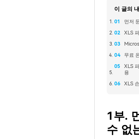
이 글의 
먼저 문
XLS
Micr
무료 온
XLS 
용
XLS 
1부. 
수 없는