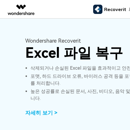
Recoverit
주요 제
AIGC 크리에이티비티
개요
솔루션
외장 저장장치 복구
삭제된
미디어 복구하기
문서 복구하기
동영상 크리에이티비티
마인드맵 및 다이어그
PDF 솔루션
엔터프라이즈
Wondershare Recoverit
드라이브에서 복구
Recoverit - Windows 버전
Recover
USB 복구
휴지통 
Excel 파일 복구
Filmora
EdrawMax
PDFelement
사진 복구
파일 복
교육
선도적인 데이터 복구 전문가
Mac 시스
메모리 카드 복구
쉽고 재미있는 영상 편집
순서도 프로그램
외장하드 복구
파일 영
파트너
UniConverter
EdrawMind
동영상 복구
엑셀 복
하드 드라이브 복구
올인원 미디어 툴박스
마인드맵 프로그램
SD카드 복구
하드디
삭제되거나 손실된 Excel 파일을 효과적이고 
USB 데이터 복구
DemoCreator
포맷, 하드 드라이브 오류, 바이러스 공격 등을 
기타 장치 복구
강력한 화면 녹화
를 처리합니다.
파티션 복구
Media.io
높은 성공률로 손실된 문서, 사진, 비디오, 음악 
AI 동영상, 이미지, 음악 생성기
니다.
쓰레기통 복구
리눅스 데이터 복구
자세히 보기 >
NAS 데이터 복구