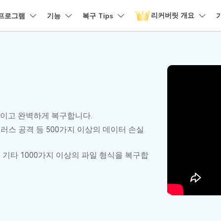
리커버릿 개요
품
프로그램
비즈니스
기능
회사 소개
복구 Tips
뉴스룸
플랜 및 가격
유틸리
회사 소개
 파일 복구
원더쉐어의 스토리
손상된 파일 복구
디바이스 복구하기
램 제품
마인드맵 및 다이어그램
PDF 제품
동영상 크리에이
유틸리티
it - Mac 버전
리커버릿 무료 버전
비우기 복구
손상된 사진 파일 복구
채용 정보
EdrawMind
PDFelement
Filmora
Recover
구
NAS 복구
템에서 무제한 데이터 복구
분실/삭제된 데이터 무료 복구
PDF 제작 및 편집
데이터 
구 삭제 복구
손상된 동영상 파일 복구
문의하기
EdrawMax
UniConverter
도큐먼트 클라우드
Repairi
구
Linux 복구
클라우드 기반 파일 관리
손상된 동
스크 복구
손상된 문서 파일 복구
과적이고 완벽하게 복구합니다.
DemoCreator
PDFelement Online
Dr.Fon
SD 카드 복구
이러스 공격 등 500가지 이상의 데이터 손실
무료 온라인 PDF 도구
모바일 기
HiPDF
FamiSa
파티션 복구
및 기타 1000가지 이상의 파일 형식을 복구합
무료 올인원 온라인 PDF 도구
자녀 보호
더 많은 솔루션 찾기
모든 제품 알아보기
리커버릿 모든 기능 확인하기