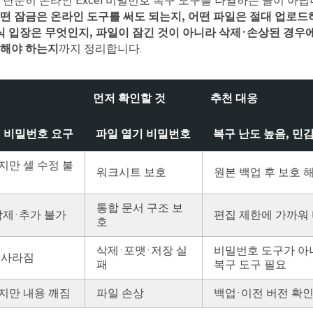
 단순히 온라인 Excel 비밀번호 복구 도구를 나열하는 글이 아닙
떤 잠금은 온라인 도구를 써도 되는지, 어떤 파일은 절대 업로드
 공식 입장은 무엇인지, 파일이 잠긴 것이 아니라 삭제·손상된 경우에는 
구해야 하는지
까지 정리합니다.
먼저 확인할 것
추천 대응
때 비밀번호 요구
파일 열기 비밀번호
복구 난도 높음, 민
지만 셀 수정 불
워크시트 보호
원본 백업 후 보호 
통합 문서 구조 보
삭제·추가 불가
편집 제한에 가까워
호
삭제·포맷·저장 실
비밀번호 도구가 아니라
 사라짐
패
복구 도구 필요
지만 내용 깨짐
파일 손상
백업·이전 버전 확인