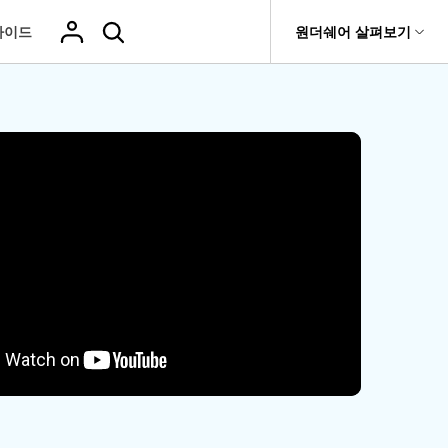
가이드
도움말 센터
원더쉐어 살펴보기
티
원더쉐어 소개
기타
티비티
 제품
유틸리티
비즈니스
삭제된 미디
복구 솔루션
기타 프로그램
복구 프로그램 비교
어 복구
it
Dr.Fone
USB 드라이브 복구
회사 소개
Repairit - 데이터 복구
드론 데이터 복
GoPro 동영상
복구
부팅되지 않는 컴퓨터 복구
사진 복
동영상
구
복구
Recoverit
New
뉴스룸
UBackit - 데이터 백업
t
하드 드라이브 복구
구
복구
영상, 사진 등 복구
기타 복구
게임 데이터 복
맞춤형 솔루션
플랜 및 가격
Hot
e
윈도우 시스템 복구
파일 복
구
>>
Hot
기 관리
도움말 센터
구
오디오
fe
복구
 앱
삭제된 파일
데이터 손실 시나리오
복구
Windows 시
삭제되지 않은