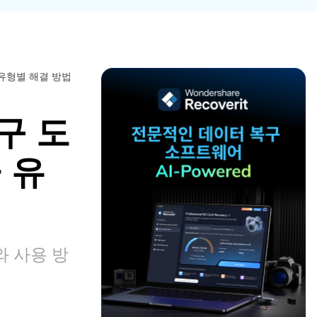
파일 복
워드 복
스템 복구
데이터 복구
구
구
포맷 데이터 복
공장 초기화 복
엑셀 복
PPT 복
구
구
구
구
디스크 손상 복
RAW 디스크
 유형별 해결 방법
ZIP 복구
이메일
구
복구
복구
구 도
RAID 디스크
복구
New
 유
 사용 방