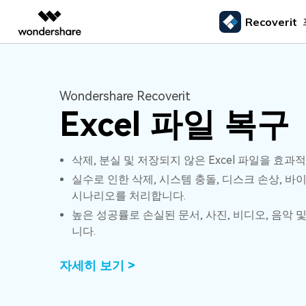
Recoverit
주요 제
AIGC 크리에이티비티
개요
솔루션
외장 저장장치 복구
삭제된
미디어 복구하기
문서 복구하기
동영상 크리에이티비티
마인드맵 및 다이어그
PDF 솔루션
엔터프라이즈
Wondershare Recoverit
드라이브에서 복구
Recoverit - Windows 버전
Recover
USB 복구
휴지통 
Excel 파일 복구
Filmora
EdrawMax
PDFelement
사진 복구
파일 복
교육
선도적인 데이터 복구 전문가
Mac 시스
메모리 카드 복구
쉽고 재미있는 영상 편집
순서도 프로그램
외장하드 복구
파일 영
파트너
UniConverter
EdrawMind
동영상 복구
엑셀 복
하드 드라이브 복구
올인원 미디어 툴박스
마인드맵 프로그램
SD카드 복구
하드디
삭제, 분실 및 저장되지 않은 Excel 파일을 효
USB 데이터 복구
DemoCreator
실수로 인한 삭제, 시스템 충돌, 디스크 손상, 바
기타 장치 복구
강력한 화면 녹화
시나리오를 처리합니다.
파티션 복구
Media.io
높은 성공률로 손실된 문서, 사진, 비디오, 음악 
AI 동영상, 이미지, 음악 생성기
니다.
쓰레기통 복구
리눅스 데이터 복구
자세히 보기 >
NAS 데이터 복구