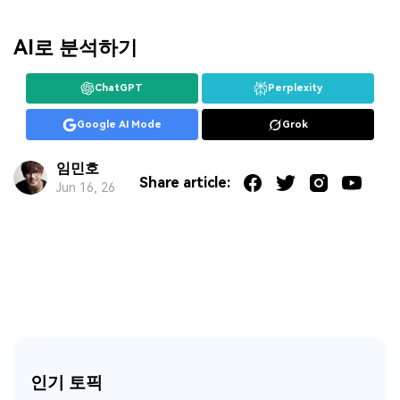
AI로 분석하기
ChatGPT
Perplexity
Google AI Mode
Grok
임민호
Share article:
Jun 16, 26
인기 토픽