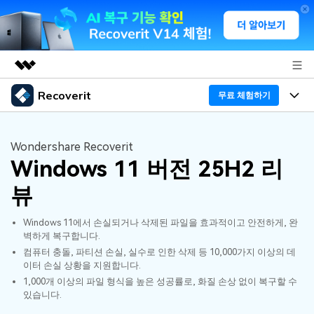
Recoverit
주요 제품
무료 체험하기
AIGC 크리에이티비티
프로그램
비즈니스
유틸리티
Wondershare Recoverit
개요
Windows 11 버전 25H2 리
기능
회사 소개
솔루션
Recoverit - Windows 버전
뷰
미디어 복구하기
뉴스룸
선도적인 데이터 복구 전문가
복구 Tips
Windows 11에서 손실되거나 삭제된 파일을 효과적이고 안전하게, 완
무료 체험
외장 저장장치 복구
문서 복구하기
플랜 및 가격
벽하게 복구합니다.
리커버릿 개요
컴퓨터 충돌, 파티션 손실, 실수로 인한 삭제 등 10,000가지 이상의 데
이터 손실 상황을 지원합니다.
삭제된 파일 복구
도움말 센터
디바이스 복구하기
드라이브에서 복구
가이드
1,000개 이상의 파일 형식을 높은 성공률로, 화질 손상 없이 복구할 수
있습니다.
Recoverit - Mac 버전
손상된 파일 복구
삭제된 미디어 복구