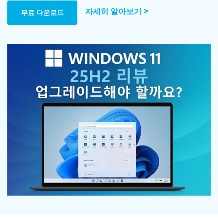
Mac 시스템에서 무제한 데이터 복구
다운로드
로그인
리커버릿 모든 기능 확인하기
자세히 알아보기 >
무료 다운로드
기타
무료 체험
복구 솔루션
search
더 많은 솔루션 찾기
삭제된 파일 복구
리커버릿 무료 버전
데이터 손실 시나리오
분실/삭제된 데이터 무료 복구
무료 체험
모든 기능 확인하기
기타 프로그램
Repairit - 데이터 복구
UBackit - 데이터 백업